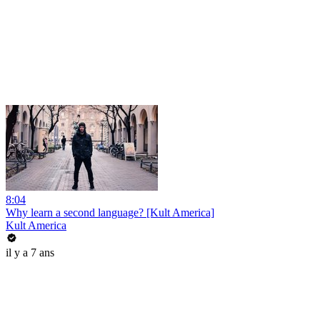
8:04
Why learn a second language? [Kult America]
Kult America
il y a 7 ans