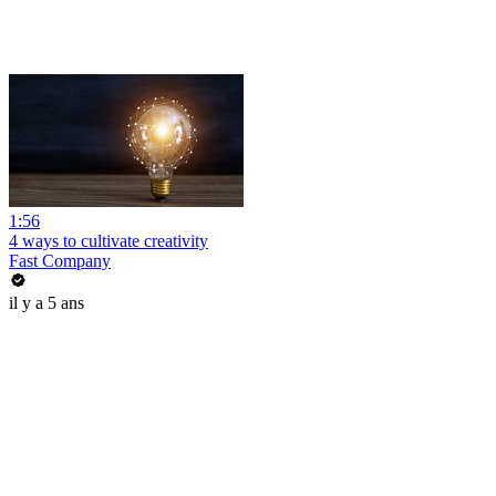
1:56
4 ways to cultivate creativity
Fast Company
il y a 5 ans