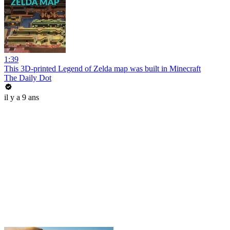
1:39
This 3D-printed Legend of Zelda map was built in Minecraft
The Daily Dot
il y a 9 ans