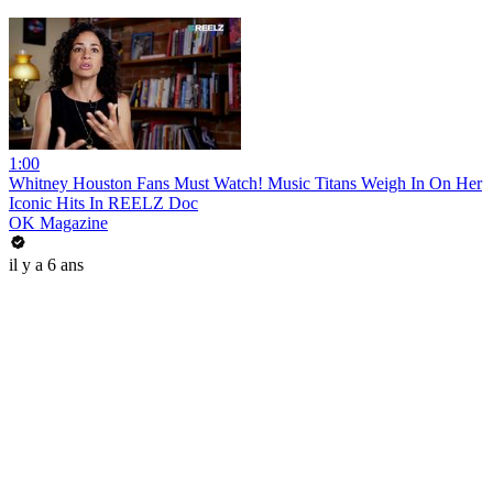
1:00
Whitney Houston Fans Must Watch! Music Titans Weigh In On Her
Iconic Hits In REELZ Doc
OK Magazine
il y a 6 ans