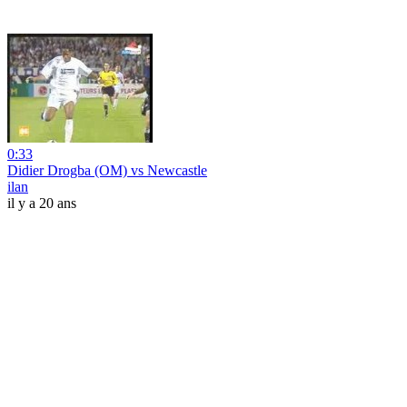
0:33
Didier Drogba (OM) vs Newcastle
ilan
il y a 20 ans