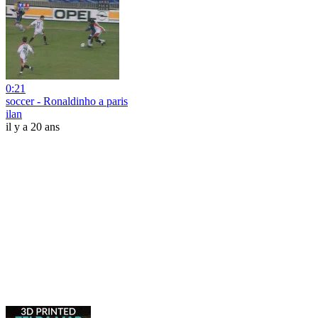
0:21
soccer - Ronaldinho a paris
ilan
il y a 20 ans