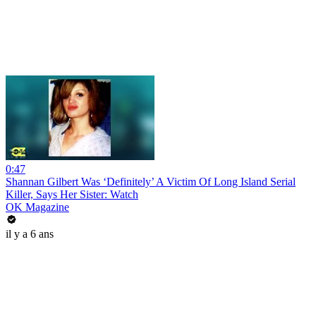
0:47
Shannan Gilbert Was ‘Definitely’ A Victim Of Long Island Serial
Killer, Says Her Sister: Watch
OK Magazine
il y a 6 ans