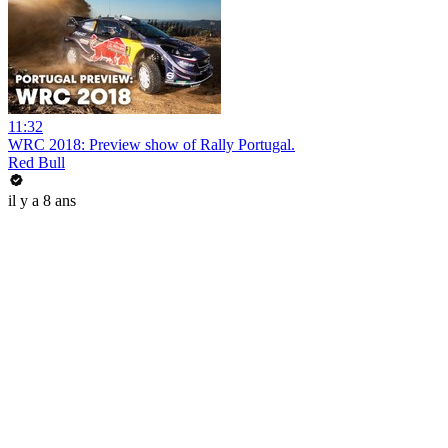
11:32
WRC 2018: Preview show of Rally Portugal.
Red Bull
il y a 8 ans