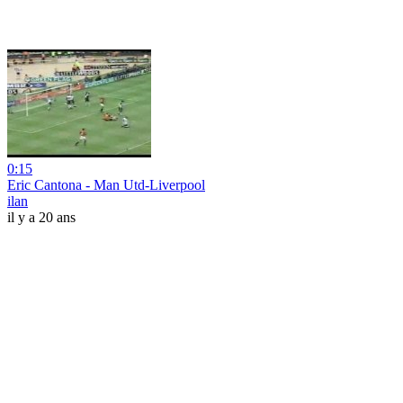
0:15
Eric Cantona - Man Utd-Liverpool
ilan
il y a 20 ans