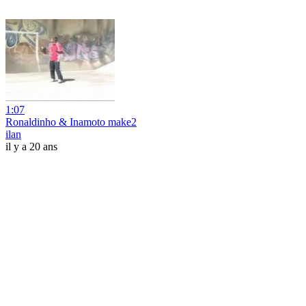
1:07
Ronaldinho & Inamoto make2
ilan
il y a 20 ans