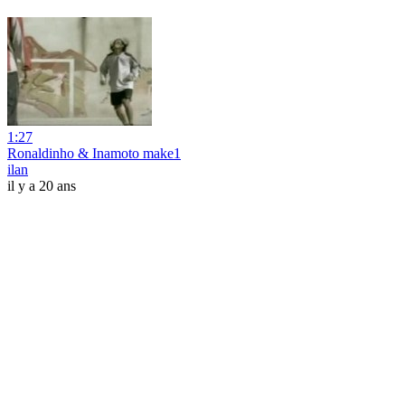
1:27
Ronaldinho & Inamoto make1
ilan
il y a 20 ans