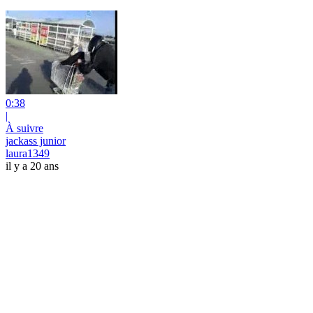
0:38
|
À suivre
jackass junior
laura1349
il y a 20 ans