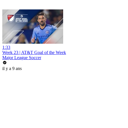
1:33
Week 23 | AT&T Goal of the Week
Major League Soccer
il y a 9 ans