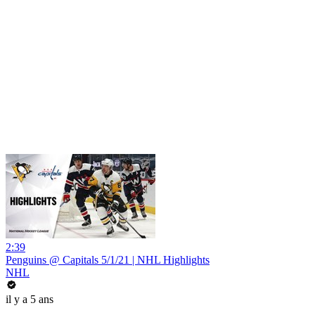
2:39
Penguins @ Capitals 5/1/21 | NHL Highlights
NHL
il y a 5 ans