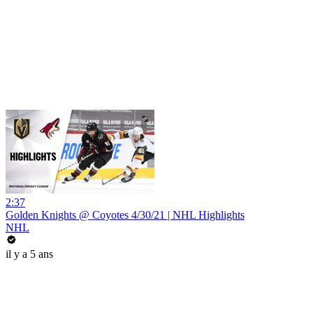
2:37
Golden Knights @ Coyotes 4/30/21 | NHL Highlights
NHL
il y a 5 ans