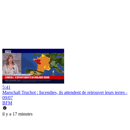
5:41
Marschall Truchot : Incendies, ils attendent de retrouver leurs terres -
09/07
BFM
il y a 17 minutes