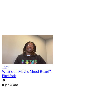
1:24
What’s on Mavi’s Mood Board?
Pitchfork
il y a 4 ans