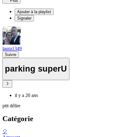
Plus
Ajouter à la playlist
Signaler
laura1349
Suivre
parking superU
il y a 20 ans
ptit délire
Catégorie
🎈