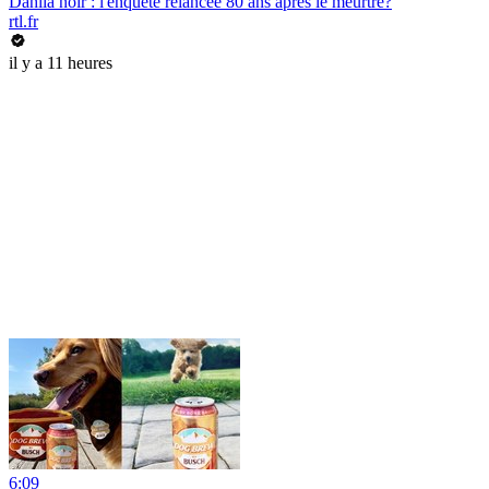
Dahlia noir : l'enquête relancée 80 ans après le meurtre?
rtl.fr
il y a 11 heures
6:09