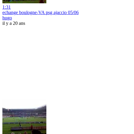
1:31
echange boulogne-VA psg ajaccio 05/06
hugo
il y a 20 ans