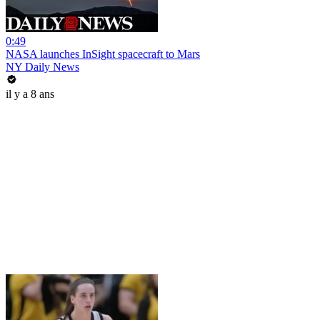
0:49
NASA launches InSight spacecraft to Mars
NY Daily News
il y a 8 ans