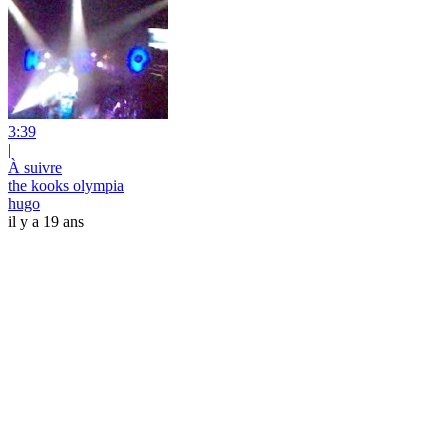
3:39
|
À suivre
the kooks olympia
hugo
il y a 19 ans