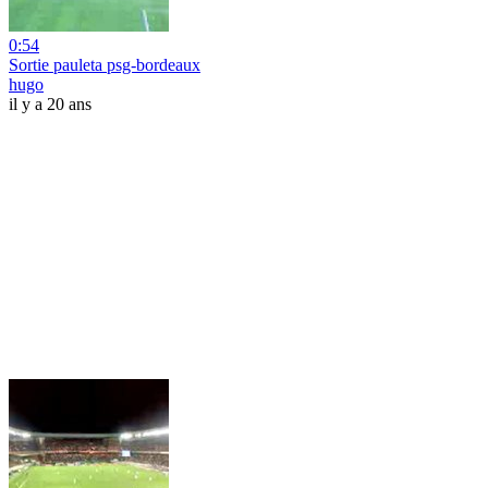
0:54
Sortie pauleta psg-bordeaux
hugo
il y a 20 ans