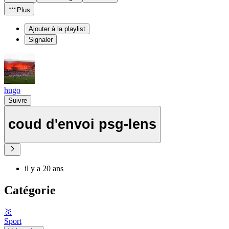
Plus
Ajouter à la playlist
Signaler
hugo
Suivre
coud d'envoi psg-lens
il y a 20 ans
Catégorie
🥇
Sport