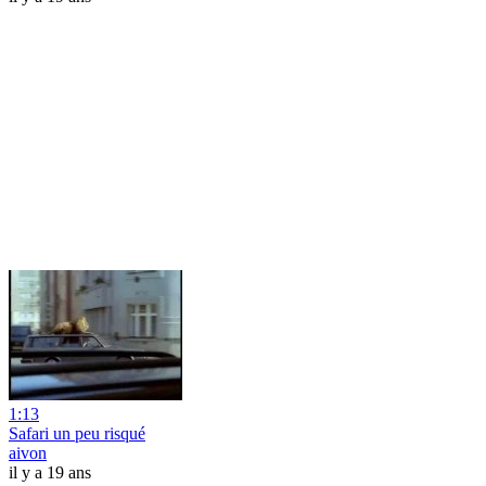
1:13
Safari un peu risqué
aivon
il y a 19 ans