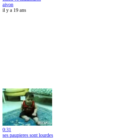
aivon
il y a 19 ans
0:31
ses paupieres sont lourdes