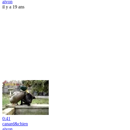
aivon
il y a 19 ans
0:41
canard&chien
aivon