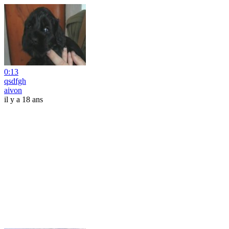
0:13
qsdfgh
aivon
il y a 18 ans