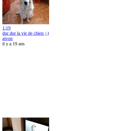
1:19
dur dur la vie de chien ;-)
aivon
il y a 19 ans