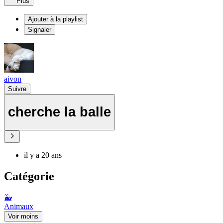
Plus
Ajouter à la playlist
Signaler
aivon
Suivre
cherche la balle
il y a 20 ans
Catégorie
🐳
Animaux
Voir moins