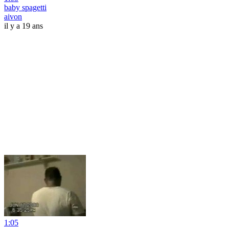
baby spagetti
aivon
il y a 19 ans
1:05