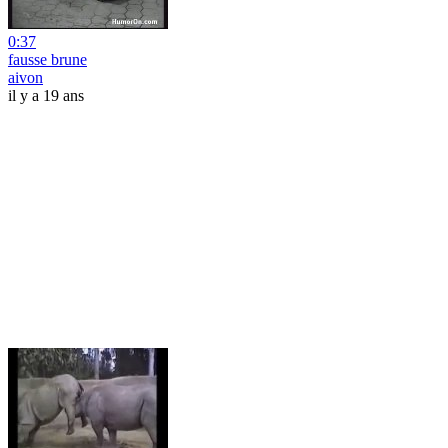
0:37
fausse brune
aivon
il y a 19 ans