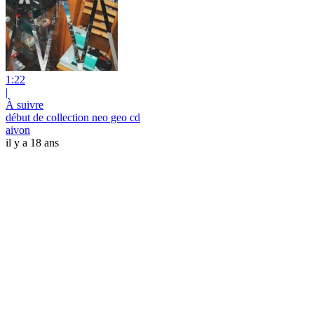
1:22
|
À suivre
début de collection neo geo cd
aivon
il y a 18 ans