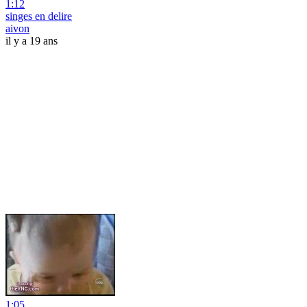
1:12
singes en delire
aivon
il y a 19 ans
1:05