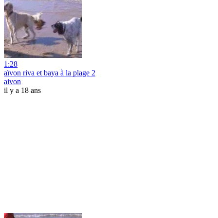
1:28
aïvon riva et baya à la plage 2
aivon
il y a 18 ans