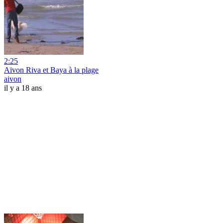
2:25
Aïvon Riva et Baya à la plage
aivon
il y a 18 ans