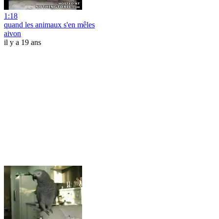
1:18
quand les animaux s'en mêles
aivon
il y a 19 ans