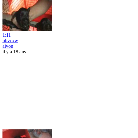
1:11
nbvcxw
aivon
il y a 18 ans