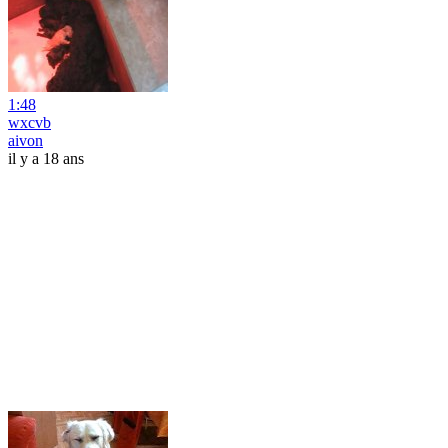
1:48
wxcvb
aivon
il y a 18 ans