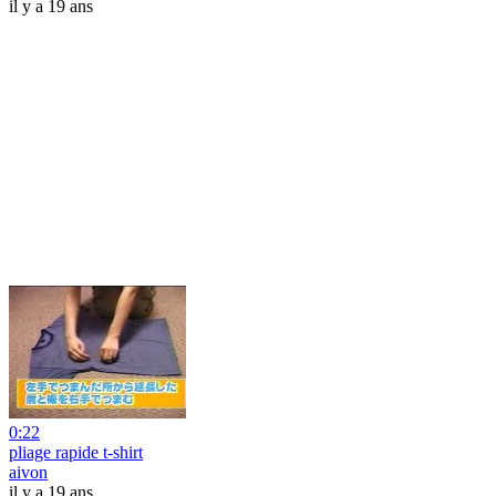
il y a 19 ans
0:22
pliage rapide t-shirt
aivon
il y a 19 ans