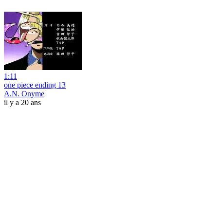
1:11
one piece ending 13
A.N. Onyme
il y a 20 ans