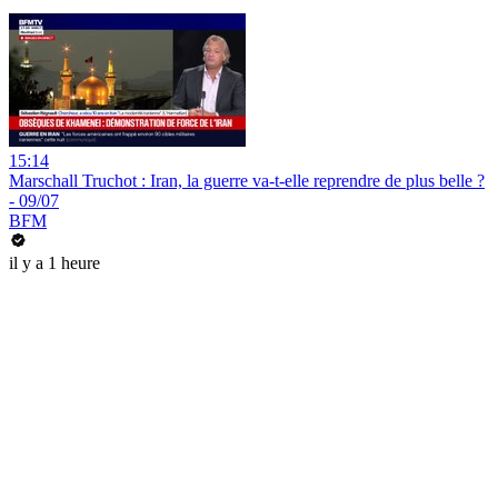
15:14
Marschall Truchot : Iran, la guerre va-t-elle reprendre de plus belle ?
- 09/07
BFM
il y a 1 heure