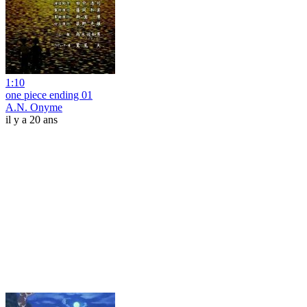
1:10
one piece ending 01
A.N. Onyme
il y a 20 ans