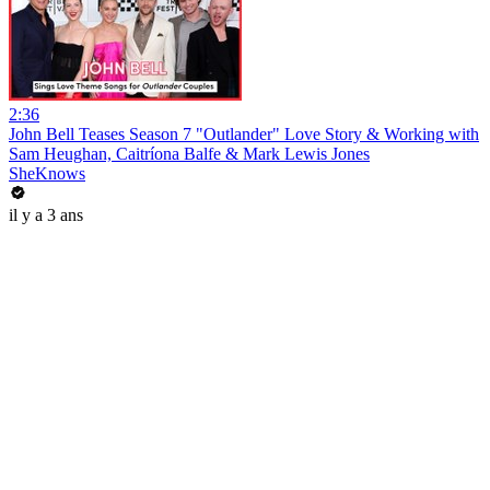
2:36
John Bell Teases Season 7 "Outlander" Love Story & Working with
Sam Heughan, Caitríona Balfe & Mark Lewis Jones
SheKnows
il y a 3 ans