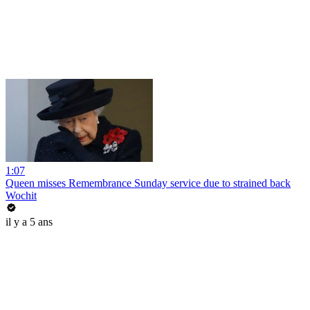
1:07
Queen misses Remembrance Sunday service due to strained back
Wochit
il y a 5 ans