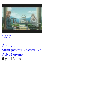
12:17
|
À suivre
Strait jacket 02 vostfr 1/2
A.N. Onyme
il y a 18 ans