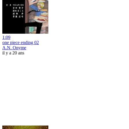
1:09
one piece ending 02
A.N. Onyme
il y a 20 ans