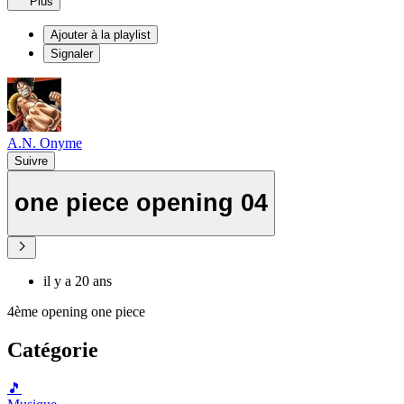
Plus
Ajouter à la playlist
Signaler
A.N. Onyme
Suivre
one piece opening 04
il y a 20 ans
4ème opening one piece
Catégorie
🎵