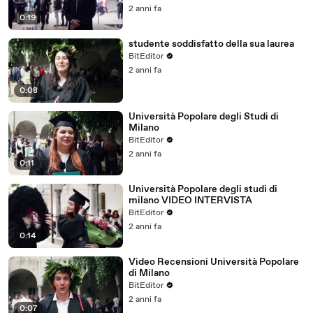
2 anni fa
0:19
studente soddisfatto della sua laurea
BitEditor
2 anni fa
0:08
Università Popolare degli Studi di
Milano
BitEditor
2 anni fa
0:11
Università Popolare degli studi di
milano VIDEO INTERVISTA
BitEditor
2 anni fa
0:14
Video Recensioni Università Popolare
di Milano
BitEditor
2 anni fa
0:07