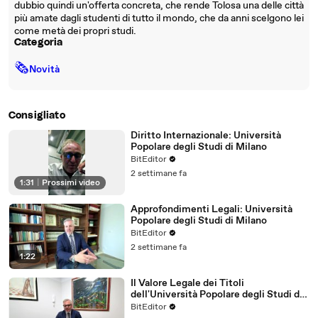
dubbio quindi un'offerta concreta, che rende Tolosa una delle città
più amate dagli studenti di tutto il mondo, che da anni scelgono lei
come metà dei propri studi.
Categoria
🗞
Novità
Consigliato
Diritto Internazionale: Università
Popolare degli Studi di Milano
BitEditor
2 settimane fa
1:31
|
Prossimi video
Approfondimenti Legali: Università
Popolare degli Studi di Milano
BitEditor
2 settimane fa
1:22
Il Valore Legale dei Titoli
dell'Università Popolare degli Studi di
Milano
BitEditor