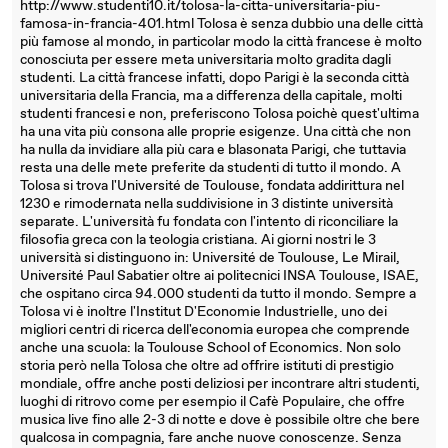
http://www.studenti10.it/tolosa-la-citta-universitaria-piu-
famosa-in-francia-401.html Tolosa è senza dubbio una delle città
più famose al mondo, in particolar modo la città francese è molto
conosciuta per essere meta universitaria molto gradita dagli
studenti. La città francese infatti, dopo Parigi è la seconda città
universitaria della Francia, ma a differenza della capitale, molti
studenti francesi e non, preferiscono Tolosa poichè quest'ultima
ha una vita più consona alle proprie esigenze. Una città che non
ha nulla da invidiare alla più cara e blasonata Parigi, che tuttavia
resta una delle mete preferite da studenti di tutto il mondo. A
Tolosa si trova l'Université de Toulouse, fondata addirittura nel
1230 e rimodernata nella suddivisione in 3 distinte università
separate. L'università fu fondata con l'intento di riconciliare la
filosofia greca con la teologia cristiana. Ai giorni nostri le 3
università si distinguono in: Université de Toulouse, Le Mirail,
Université Paul Sabatier oltre ai politecnici INSA Toulouse, ISAE,
che ospitano circa 94.000 studenti da tutto il mondo. Sempre a
Tolosa vi è inoltre l'Institut D'Economie Industrielle, uno dei
migliori centri di ricerca dell'economia europea che comprende
anche una scuola: la Toulouse School of Economics. Non solo
storia però nella Tolosa che oltre ad offrire istituti di prestigio
mondiale, offre anche posti deliziosi per incontrare altri studenti,
luoghi di ritrovo come per esempio il Cafè Populaire, che offre
musica live fino alle 2-3 di notte e dove è possibile oltre che bere
qualcosa in compagnia, fare anche nuove conoscenze. Senza