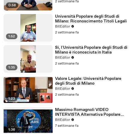
2 settimane fa
0:58
Università Popolare degli Studi di
Milano: Riconoscimento Titoli Legali
BitEditor
2 settimane fa
1:52
Si, l'Università Popolare degli Studi di
Milano è riconosciuta in Italia
BitEditor
2 settimane fa
1:35
Valore Legale: Università Popolare
degli Studi di Milano
BitEditor
2 settimane fa
1:23
Massimo Romagnoli VIDEO
INTERVISTA Alternativa Popolare
Frankfurt Giugno 2026
BitEditor
7 settimane fa
1:36