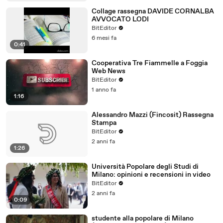
Collage rassegna DAVIDE CORNALBA
AVVOCATO LODI
BitEditor
6 mesi fa
0:41
Cooperativa Tre Fiammelle a Foggia
Web News
BitEditor
1 anno fa
1:16
Alessandro Mazzi (Fincosit) Rassegna
Stampa
BitEditor
2 anni fa
1:26
Università Popolare degli Studi di
Milano: opinioni e recensioni in video
BitEditor
2 anni fa
0:09
studente alla popolare di Milano