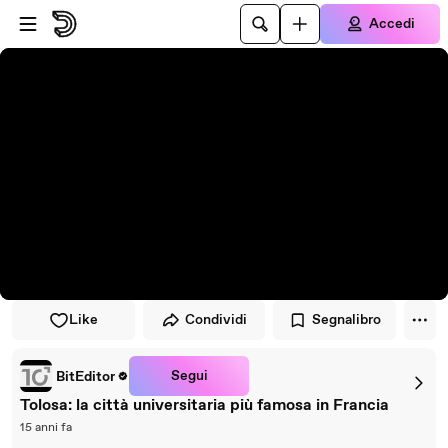
Vai al lettore
Passa al contenuto principale
Accedi
Like
Condividi
Segnalibro
Segui
BitEditor
Tolosa: la città universitaria più famosa in Francia
15 anni fa