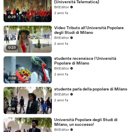
(Università Telematica)
BitEditor
2 anni fa
0:26
Video Tributo all'Università Popolare
degli Studi di Milano
BitEditor
2 anni fa
0:23
studente recensisce l'Università
Popolare di Milano
BitEditor
2 anni fa
0:08
studente parla della popolare di Milano
BitEditor
2 anni fa
0:18
Università Popolare degli Studi di
Milano, un successo!
BitEditor