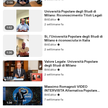
0:58
Università Popolare degli Studi di
Milano: Riconoscimento Titoli Legali
BitEditor
2 settimane fa
1:52
Si, l'Università Popolare degli Studi di
Milano è riconosciuta in Italia
BitEditor
2 settimane fa
1:35
Valore Legale: Università Popolare
degli Studi di Milano
BitEditor
2 settimane fa
1:23
Massimo Romagnoli VIDEO
INTERVISTA Alternativa Popolare
Frankfurt Giugno 2026
BitEditor
7 settimane fa
1:36