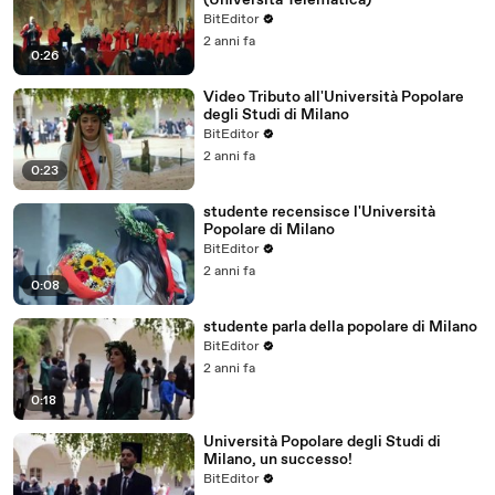
(Università Telematica)
BitEditor
2 anni fa
0:26
Video Tributo all'Università Popolare
degli Studi di Milano
BitEditor
2 anni fa
0:23
studente recensisce l'Università
Popolare di Milano
BitEditor
2 anni fa
0:08
studente parla della popolare di Milano
BitEditor
2 anni fa
0:18
Università Popolare degli Studi di
Milano, un successo!
BitEditor