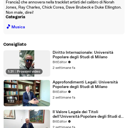
Francia) che annovera nella tracklist artisti del calibro di Norah
Jones, Ray Charles, Chick Corea, Dave Brubeck e Duke Ellington.
Non male, direi!
Categoria
🎵
Musica
Consigliato
Diritto Internazionale: Università
Popolare degli Studi di Milano
BitEditor
2 settimane fa
1:31
|
Prossimi video
Approfondimenti Legali: Università
Popolare degli Studi di Milano
BitEditor
2 settimane fa
1:22
Il Valore Legale dei Titoli
dell'Università Popolare degli Studi di
Milano
BitEditor
2 settimane fa