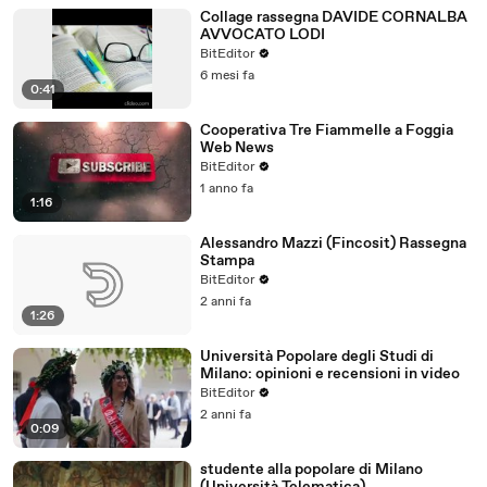
Collage rassegna DAVIDE CORNALBA
AVVOCATO LODI
BitEditor
6 mesi fa
0:41
Cooperativa Tre Fiammelle a Foggia
Web News
BitEditor
1 anno fa
1:16
Alessandro Mazzi (Fincosit) Rassegna
Stampa
BitEditor
2 anni fa
1:26
Università Popolare degli Studi di
Milano: opinioni e recensioni in video
BitEditor
2 anni fa
0:09
studente alla popolare di Milano