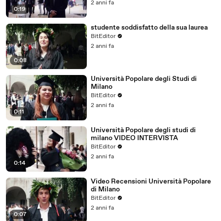
2 anni fa
0:19
studente soddisfatto della sua laurea
BitEditor
2 anni fa
0:08
Università Popolare degli Studi di
Milano
BitEditor
2 anni fa
0:11
Università Popolare degli studi di
milano VIDEO INTERVISTA
BitEditor
2 anni fa
0:14
Video Recensioni Università Popolare
di Milano
BitEditor
2 anni fa
0:07