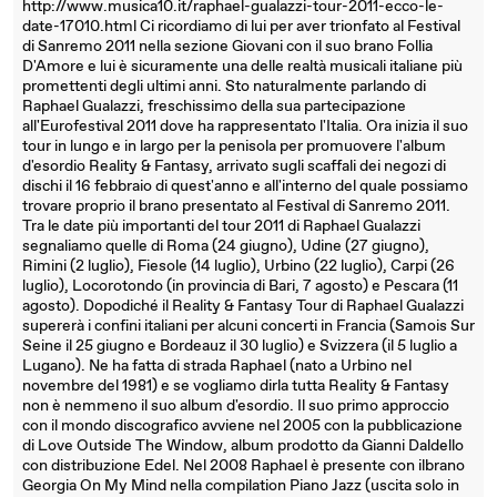
http://www.musica10.it/raphael-gualazzi-tour-2011-ecco-le-
date-17010.html Ci ricordiamo di lui per aver trionfato al Festival
di Sanremo 2011 nella sezione Giovani con il suo brano Follia
D'Amore e lui è sicuramente una delle realtà musicali italiane più
promettenti degli ultimi anni. Sto naturalmente parlando di
Raphael Gualazzi, freschissimo della sua partecipazione
all'Eurofestival 2011 dove ha rappresentato l'Italia. Ora inizia il suo
tour in lungo e in largo per la penisola per promuovere l'album
d'esordio Reality & Fantasy, arrivato sugli scaffali dei negozi di
dischi il 16 febbraio di quest'anno e all'interno del quale possiamo
trovare proprio il brano presentato al Festival di Sanremo 2011.
Tra le date più importanti del tour 2011 di Raphael Gualazzi
segnaliamo quelle di Roma (24 giugno), Udine (27 giugno),
Rimini (2 luglio), Fiesole (14 luglio), Urbino (22 luglio), Carpi (26
luglio), Locorotondo (in provincia di Bari, 7 agosto) e Pescara (11
agosto). Dopodiché il Reality & Fantasy Tour di Raphael Gualazzi
supererà i confini italiani per alcuni concerti in Francia (Samois Sur
Seine il 25 giugno e Bordeauz il 30 luglio) e Svizzera (il 5 luglio a
Lugano). Ne ha fatta di strada Raphael (nato a Urbino nel
novembre del 1981) e se vogliamo dirla tutta Reality & Fantasy
non è nemmeno il suo album d'esordio. Il suo primo approccio
con il mondo discografico avviene nel 2005 con la pubblicazione
di Love Outside The Window, album prodotto da Gianni Daldello
con distribuzione Edel. Nel 2008 Raphael è presente con ilbrano
Georgia On My Mind nella compilation Piano Jazz (uscita solo in