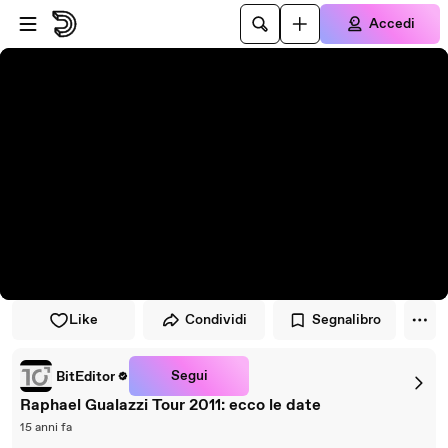
Vai al lettore
Passa al contenuto principale
Accedi
Like
Condividi
Segnalibro
Segui
BitEditor
Raphael Gualazzi Tour 2011: ecco le date
15 anni fa