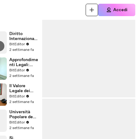
Accedi
Diritto
Internazionale
: Università
BitEditor
Popolare degli
2 settimane fa
Studi di
Milano
Approfondime
nti Legali:
Università
BitEditor
Popolare degli
2 settimane fa
Studi di
Milano
Il Valore
Legale dei
Titoli
BitEditor
dell'Universit
2 settimane fa
à Popolare
degli Studi di
Università
Milano
Popolare degli
Studi di
BitEditor
Milano:
2 settimane fa
Riconoscime
nto Titoli
Si,