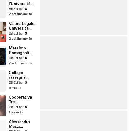
Legali
l'Università
Popolare degli
BitEditor
Studi di
2 settimane fa
Milano è
riconosciuta
Valore Legale:
in Italia
Università
Popolare degli
BitEditor
Studi di
2 settimane fa
Milano
Massimo
Romagnoli
VIDEO
BitEditor
INTERVISTA
7 settimane fa
Alternativa
Popolare
Collage
Frankfurt
rassegna
Giugno 2026
DAVIDE
BitEditor
CORNALBA
6 mesi fa
AVVOCATO
LODI
Cooperativa
Tre
Fiammelle a
BitEditor
Foggia Web
1 anno fa
News
Alessandro
Mazzi