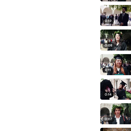
0:19
0:08
0:11
0:14
0:07