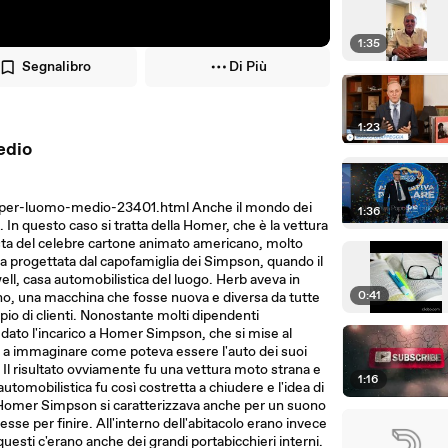
1:35
Segnalibro
Di Più
1:23
edio
-per-luomo-medio-23401.html Anche il mondo dei
1:36
In questo caso si tratta della Homer, che è la vettura
ta del celebre cartone animato americano, molto
tata progettata dal capofamiglia dei Simpson, quando il
ll, casa automobilistica del luogo. Herb aveva in
0:41
o, una macchina che fosse nuova e diversa da tutte
io di clienti. Nonostante molti dipendenti
 dato l'incarico a Homer Simpson, che si mise al
 a immaginare come poteva essere l'auto dei suoi
. Il risultato ovviamente fu una vettura moto strana e
1:16
utomobilistica fu così costretta a chiudere e l'idea di
Homer Simpson si caratterizzava anche per un suono
se per finire. All'interno dell'abitacolo erano invece
questi c'erano anche dei grandi portabicchieri interni.