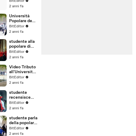
(Fincosit)
BitEditor
Rassegna
2 anni fa
Stampa
Università
Popolare degli
Studi di
BitEditor
Milano:
2 anni fa
opinioni e
recensioni in
studente alla
video
popolare di
Milano
BitEditor
(Università
2 anni fa
Telematica)
Video Tributo
all'Università
Popolare degli
BitEditor
Studi di
2 anni fa
Milano
studente
recensisce
l'Università
BitEditor
Popolare di
2 anni fa
Milano
studente parla
della popolare
di Milano
BitEditor
2 anni fa