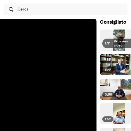
Cerca
Consigliato
Prossimi
1:31
|
video
1:22
0:58
1:52