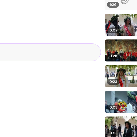
1:26
0:09
0:26
0:23
0:08
0:18