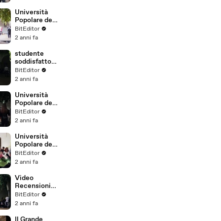
Università
Popolare degli
Studi di
BitEditor
Milano, un
2 anni fa
successo!
studente
soddisfatto
della sua
BitEditor
laurea
2 anni fa
Università
Popolare degli
Studi di
BitEditor
Milano
2 anni fa
Università
Popolare degli
studi di
BitEditor
milano VIDEO
2 anni fa
INTERVISTA
Video
Recensioni
Università
BitEditor
Popolare di
2 anni fa
Milano
Il Grande