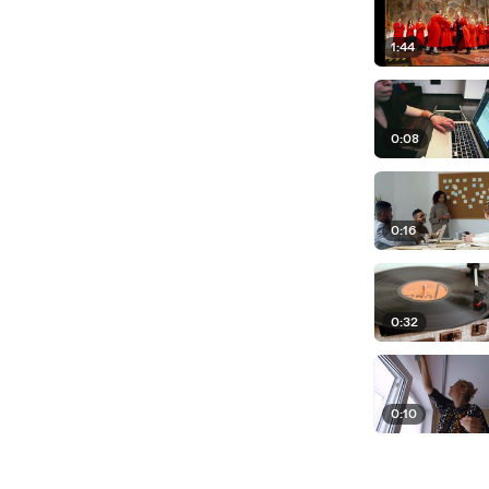
1:44
0:08
0:16
0:32
0:10