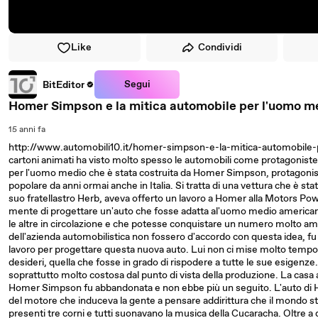
Like
Condividi
Segui
BitEditor
Homer Simpson e la mitica automobile per l'uomo m
15 anni fa
http://www.automobili10.it/homer-simpson-e-la-mitica-automobile
cartoni animati ha visto molto spesso le automobili come protagoniste. 
per l'uomo medio che è stata costruita da Homer Simpson, protagonis
popolare da anni ormai anche in Italia. Si tratta di una vettura che è s
suo fratellastro Herb, aveva offerto un lavoro a Homer alla Motors Powe
mente di progettare un'auto che fosse adatta al'uomo medio american
le altre in circolazione e che potesse conquistare un numero molto amp
dell'azienda automobilistica non fossero d'accordo con questa idea, fu
lavoro per progettare questa nuova auto. Lui non ci mise molto tempo
desideri, quella che fosse in grado di rispodere a tutte le sue esigenze
soprattutto molto costosa dal punto di vista della produzione. La casa a
Homer Simpson fu abbandonata e non ebbe più un seguito. L'auto di 
del motore che induceva la gente a pensare addirittura che il mondo stes
presenti tre corni e tutti suonavano la musica della Cucaracha. Oltre a 