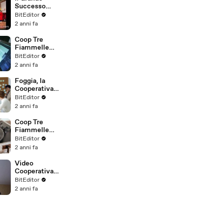
Successo
dell'Universit
BitEditor
à Popolare
2 anni fa
degli Studi di
Milano
Coop Tre
Fiammelle
Foggia
BitEditor
2 anni fa
Foggia, la
Cooperativa
Tre
BitEditor
Fiammelle
2 anni fa
Coop Tre
Fiammelle
Roma FG -
BitEditor
Foggia
2 anni fa
Video
Cooperativa
Tre
BitEditor
Fiammelle
2 anni fa
(Coop Tre
Fiammelle FG
Foggia)