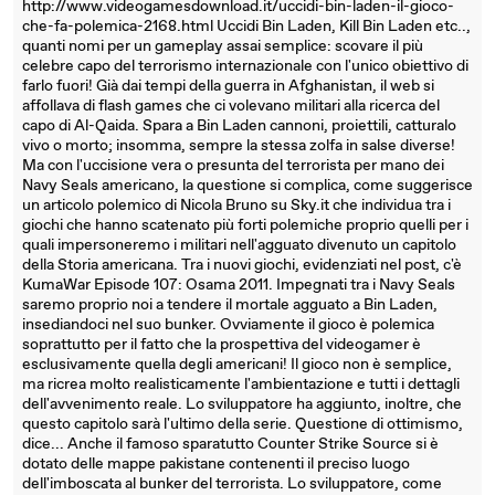
http://www.videogamesdownload.it/uccidi-bin-laden-il-gioco-
che-fa-polemica-2168.html Uccidi Bin Laden, Kill Bin Laden etc..,
quanti nomi per un gameplay assai semplice: scovare il più
celebre capo del terrorismo internazionale con l'unico obiettivo di
farlo fuori! Già dai tempi della guerra in Afghanistan, il web si
affollava di flash games che ci volevano militari alla ricerca del
capo di Al-Qaida. Spara a Bin Laden cannoni, proiettili, catturalo
vivo o morto; insomma, sempre la stessa zolfa in salse diverse!
Ma con l'uccisione vera o presunta del terrorista per mano dei
Navy Seals americano, la questione si complica, come suggerisce
un articolo polemico di Nicola Bruno su Sky.it che individua tra i
giochi che hanno scatenato più forti polemiche proprio quelli per i
quali impersoneremo i militari nell'agguato divenuto un capitolo
della Storia americana. Tra i nuovi giochi, evidenziati nel post, c'è
KumaWar Episode 107: Osama 2011. Impegnati tra i Navy Seals
saremo proprio noi a tendere il mortale agguato a Bin Laden,
insediandoci nel suo bunker. Ovviamente il gioco è polemica
soprattutto per il fatto che la prospettiva del videogamer è
esclusivamente quella degli americani! Il gioco non è semplice,
ma ricrea molto realisticamente l'ambientazione e tutti i dettagli
dell'avvenimento reale. Lo sviluppatore ha aggiunto, inoltre, che
questo capitolo sarà l'ultimo della serie. Questione di ottimismo,
dice... Anche il famoso sparatutto Counter Strike Source si è
dotato delle mappe pakistane contenenti il preciso luogo
dell'imboscata al bunker del terrorista. Lo sviluppatore, come