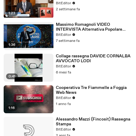
BitEditor
2 settimane fa
1:23
Massimo Romagnoli VIDEO
INTERVISTA Alternativa Popolare
Frankfurt Giugno 2026
BitEditor
7 settimane fa
1:36
Collage rassegna DAVIDE CORNALBA
AVVOCATO LODI
BitEditor
6 mesi fa
0:41
Cooperativa Tre Fiammelle a Foggia
Web News
BitEditor
1 anno fa
1:16
Alessandro Mazzi (Fincosit) Rassegna
Stampa
BitEditor
2 anni fa