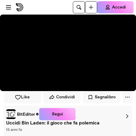
Vai al lettore
Passa al contenuto principale
Accedi
Like
Condividi
Segnalibro
Segui
BitEditor
Uccidi Bin Laden: il gioco che fa polemica
15 anni fa