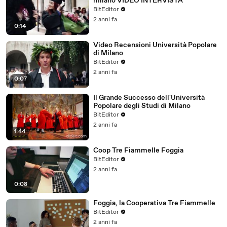
milano VIDEO INTERVISTA
BitEditor
2 anni fa
0:14
Video Recensioni Università Popolare
di Milano
BitEditor
2 anni fa
0:07
Il Grande Successo dell'Università
Popolare degli Studi di Milano
BitEditor
2 anni fa
1:44
Coop Tre Fiammelle Foggia
BitEditor
2 anni fa
0:08
Foggia, la Cooperativa Tre Fiammelle
BitEditor
2 anni fa