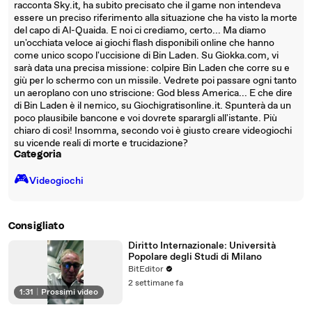
racconta Sky.it, ha subito precisato che il game non intendeva
essere un preciso riferimento alla situazione che ha visto la morte
del capo di Al-Quaida. E noi ci crediamo, certo... Ma diamo
un'occhiata veloce ai giochi flash disponibili online che hanno
come unico scopo l'uccisione di Bin Laden. Su Giokka.com, vi
sarà data una precisa missione: colpire Bin Laden che corre su e
giù per lo schermo con un missile. Vedrete poi passare ogni tanto
un aeroplano con uno striscione: God bless America... E che dire
di Bin Laden è il nemico, su Giochigratisonline.it. Spunterà da un
poco plausibile bancone e voi dovrete sparargli all'istante. Più
chiaro di così! Insomma, secondo voi è giusto creare videogiochi
su vicende reali di morte e trucidazione?
Categoria
🎮️
Videogiochi
Consigliato
Diritto Internazionale: Università
Popolare degli Studi di Milano
BitEditor
2 settimane fa
1:31
|
Prossimi video