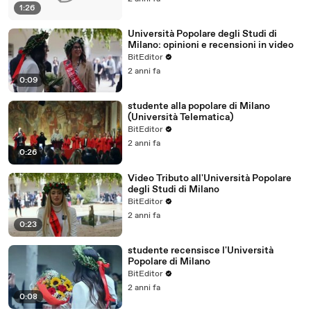
1:26
Università Popolare degli Studi di
Milano: opinioni e recensioni in video
BitEditor
2 anni fa
0:09
studente alla popolare di Milano
(Università Telematica)
BitEditor
2 anni fa
0:26
Video Tributo all'Università Popolare
degli Studi di Milano
BitEditor
2 anni fa
0:23
studente recensisce l'Università
Popolare di Milano
BitEditor
2 anni fa
0:08