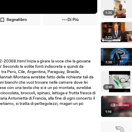
1:35
Segnalibro
Di Più
1:23
368.html Inizia a girare la voce che la giovane
1:36
! Secondo le solite fonti indiscrete e quindi da
tra Perù, Cile, Argentina, Paraguay, Brasile,
Hannah Montana avrebbe fatto delle richieste tali da
ni bianchi che vuol trovare nelle camere dove lei
0:41
ese con una testa che si è un pò montata, avrebbe
cioccolata, broccoli, spinaci, lattuga e frutta fresca di
ria Antonietta di Francia, alla fine di ogni concerto il
tiamo, si tratta di pettegolezzi, magari un pò
1:16