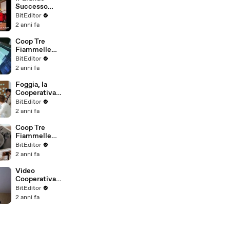
Successo
dell'Universit
BitEditor
à Popolare
2 anni fa
degli Studi di
Milano
Coop Tre
Fiammelle
Foggia
BitEditor
2 anni fa
Foggia, la
Cooperativa
Tre
BitEditor
Fiammelle
2 anni fa
Coop Tre
Fiammelle
Roma FG -
BitEditor
Foggia
2 anni fa
Video
Cooperativa
Tre
BitEditor
Fiammelle
2 anni fa
(Coop Tre
Fiammelle FG
Foggia)