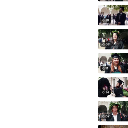
0:19
0:08
0:11
0:14
0:07