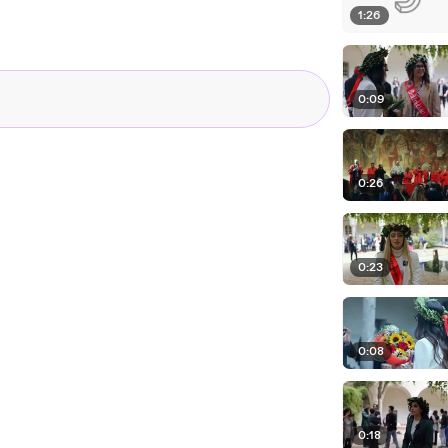
1:26
0:09
0:26
0:23
0:08
0:18