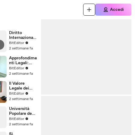
Accedi
Diritto
Internazionale
: Università
BitEditor
Popolare degli
2 settimane fa
Studi di
Milano
Approfondime
nti Legali:
Università
BitEditor
Popolare degli
2 settimane fa
Studi di
Milano
Il Valore
Legale dei
Titoli
BitEditor
dell'Universit
2 settimane fa
à Popolare
degli Studi di
Università
Milano
Popolare degli
Studi di
BitEditor
Milano:
2 settimane fa
Riconoscime
nto Titoli
Si,