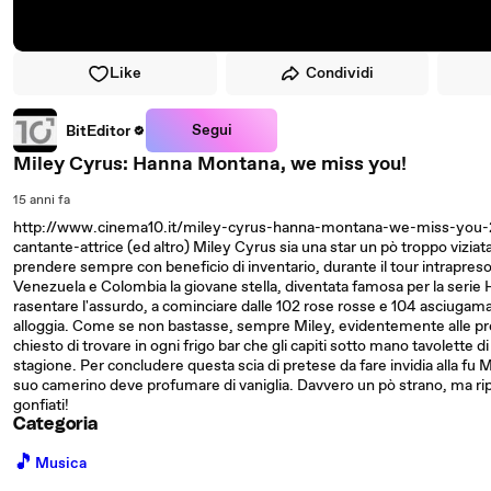
Like
Condividi
Segui
BitEditor
Miley Cyrus: Hanna Montana, we miss you!
15 anni fa
http://www.cinema10.it/miley-cyrus-hanna-montana-we-miss-you-2-20
cantante-attrice (ed altro) Miley Cyrus sia una star un pò troppo viziata
prendere sempre con beneficio di inventario, durante il tour intrapreso 
Venezuela e Colombia la giovane stella, diventata famosa per la serie 
rasentare l'assurdo, a cominciare dalle 102 rose rosse e 104 asciugama
alloggia. Come se non bastasse, sempre Miley, evidentemente alle pr
chiesto di trovare in ogni frigo bar che gli capiti sotto mano tavolette di 
stagione. Per concludere questa scia di pretese da fare invidia alla fu Ma
suo camerino deve profumare di vaniglia. Davvero un pò strano, ma ripe
gonfiati!
Categoria
🎵
Musica