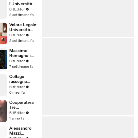
Legali
l'Università
Popolare degli
BitEditor
Studi di
2 settimane fa
Milano è
riconosciuta
Valore Legale:
in Italia
Università
Popolare degli
BitEditor
Studi di
2 settimane fa
Milano
Massimo
Romagnoli
VIDEO
BitEditor
INTERVISTA
7 settimane fa
Alternativa
Popolare
Collage
Frankfurt
rassegna
Giugno 2026
DAVIDE
BitEditor
CORNALBA
6 mesi fa
AVVOCATO
LODI
Cooperativa
Tre
Fiammelle a
BitEditor
Foggia Web
1 anno fa
News
Alessandro
Mazzi