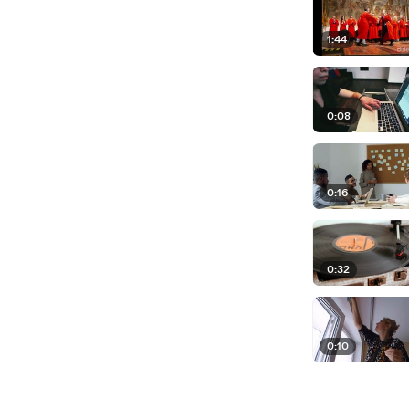
1:44
0:08
0:16
0:32
0:10