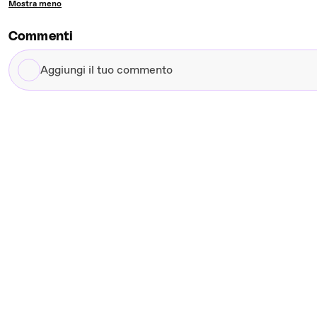
Mostra meno
Commenti
Aggiungi
il
tuo
commento