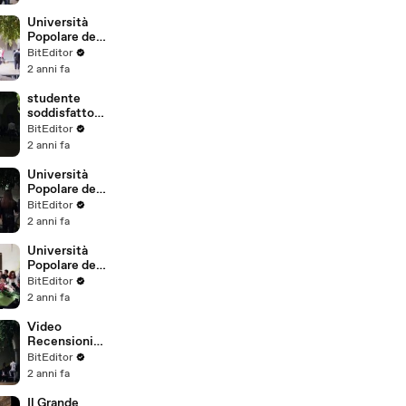
Università
Popolare degli
Studi di
BitEditor
Milano, un
2 anni fa
successo!
studente
soddisfatto
della sua
BitEditor
laurea
2 anni fa
Università
Popolare degli
Studi di
BitEditor
Milano
2 anni fa
Università
Popolare degli
studi di
BitEditor
milano VIDEO
2 anni fa
INTERVISTA
Video
Recensioni
Università
BitEditor
Popolare di
2 anni fa
Milano
Il Grande