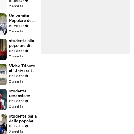
(Fincosit)
BitEditor
Rassegna
2 anni fa
Stampa
Università
Popolare degli
Studi di
BitEditor
Milano:
2 anni fa
opinioni e
recensioni in
studente alla
video
popolare di
Milano
BitEditor
(Università
2 anni fa
Telematica)
Video Tributo
all'Università
Popolare degli
BitEditor
Studi di
2 anni fa
Milano
studente
recensisce
l'Università
BitEditor
Popolare di
2 anni fa
Milano
studente parla
della popolare
di Milano
BitEditor
2 anni fa