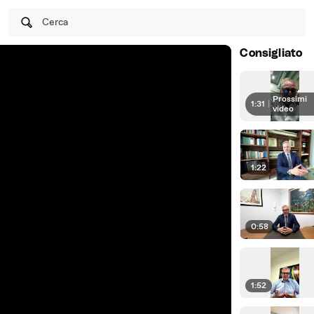
Cerca
Consigliato
Prossimi
1:31
|
video
1:22
0:58
1:52