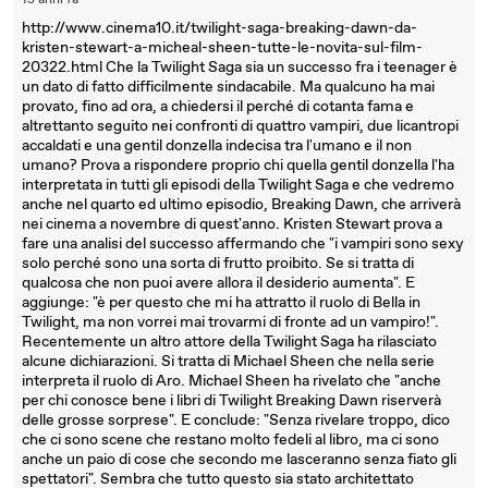
15 anni fa
http://www.cinema10.it/twilight-saga-breaking-dawn-da-
kristen-stewart-a-micheal-sheen-tutte-le-novita-sul-film-
20322.html Che la Twilight Saga sia un successo fra i teenager è
un dato di fatto difficilmente sindacabile. Ma qualcuno ha mai
provato, fino ad ora, a chiedersi il perché di cotanta fama e
altrettanto seguito nei confronti di quattro vampiri, due licantropi
accaldati e una gentil donzella indecisa tra l'umano e il non
umano? Prova a rispondere proprio chi quella gentil donzella l'ha
interpretata in tutti gli episodi della Twilight Saga e che vedremo
anche nel quarto ed ultimo episodio, Breaking Dawn, che arriverà
nei cinema a novembre di quest'anno. Kristen Stewart prova a
fare una analisi del successo affermando che "i vampiri sono sexy
solo perché sono una sorta di frutto proibito. Se si tratta di
qualcosa che non puoi avere allora il desiderio aumenta". E
aggiunge: "è per questo che mi ha attratto il ruolo di Bella in
Twilight, ma non vorrei mai trovarmi di fronte ad un vampiro!".
Recentemente un altro attore della Twilight Saga ha rilasciato
alcune dichiarazioni. Si tratta di Michael Sheen che nella serie
interpreta il ruolo di Aro. Michael Sheen ha rivelato che "anche
per chi conosce bene i libri di Twilight Breaking Dawn riserverà
delle grosse sorprese". E conclude: "Senza rivelare troppo, dico
che ci sono scene che restano molto fedeli al libro, ma ci sono
anche un paio di cose che secondo me lasceranno senza fiato gli
spettatori". Sembra che tutto questo sia stato architettato