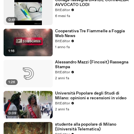
Collage rassegna DAVIDE CORNALBA
AVVOCATO LODI
BitEditor
6 mesi fa
0:41
Cooperativa Tre Fiammelle a Foggia
Web News
BitEditor
1 anno fa
1:16
Alessandro Mazzi (Fincosit) Rassegna
Stampa
BitEditor
2 anni fa
1:26
Università Popolare degli Studi di
Milano: opinioni e recensioni in video
BitEditor
2 anni fa
0:09
studente alla popolare di Milano
(Università Telematica)