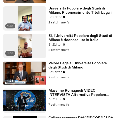
Università Popolare degli Studi di
Milano: Riconoscimento Titoli Legali
BitEditor
2 settimane fa
1:52
Si, l'Università Popolare degli Studi di
Milano è riconosciuta in Italia
BitEditor
2 settimane fa
1:35
Valore Legale: Università Popolare
degli Studi di Milano
BitEditor
2 settimane fa
1:23
Massimo Romagnoli VIDEO
INTERVISTA Alternativa Popolare
Frankfurt Giugno 2026
BitEditor
7 settimane fa
1:36