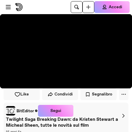
Vai al lettore
Passa al contenuto principale
Accedi
Like
Condividi
Segnalibro
Segui
BitEditor
Twilight Saga Breaking Dawn: da Kristen Stewart a
Micheal Sheen, tutte le novità sul film