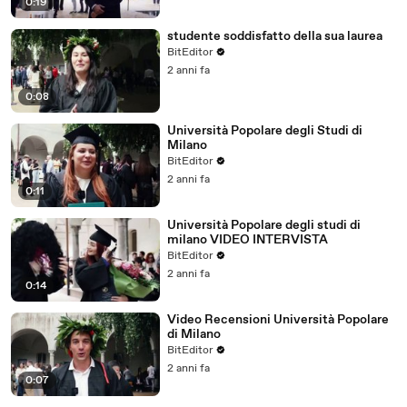
0:19
studente soddisfatto della sua laurea
BitEditor
2 anni fa
0:08
Università Popolare degli Studi di
Milano
BitEditor
2 anni fa
0:11
Università Popolare degli studi di
milano VIDEO INTERVISTA
BitEditor
2 anni fa
0:14
Video Recensioni Università Popolare
di Milano
BitEditor
2 anni fa
0:07