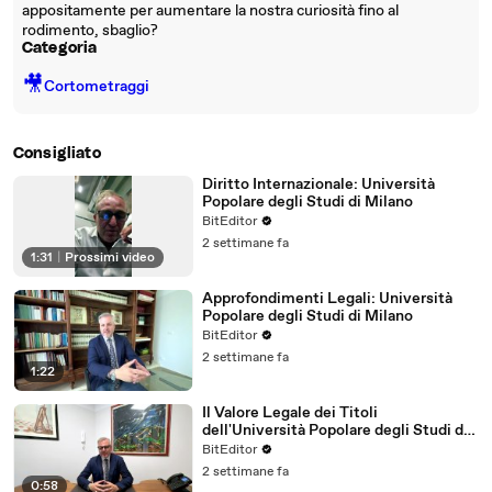
appositamente per aumentare la nostra curiosità fino al
rodimento, sbaglio?
Categoria
🎥
Cortometraggi
Consigliato
Diritto Internazionale: Università
Popolare degli Studi di Milano
BitEditor
2 settimane fa
1:31
|
Prossimi video
Approfondimenti Legali: Università
Popolare degli Studi di Milano
BitEditor
2 settimane fa
1:22
Il Valore Legale dei Titoli
dell'Università Popolare degli Studi di
Milano
BitEditor
2 settimane fa
0:58