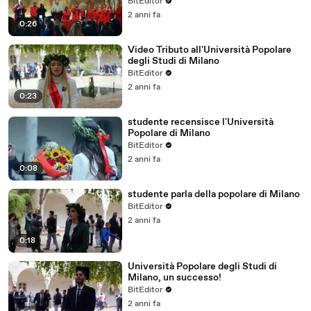
BitEditor
2 anni fa
0:26
Video Tributo all'Università Popolare
degli Studi di Milano
BitEditor
2 anni fa
0:23
studente recensisce l'Università
Popolare di Milano
BitEditor
2 anni fa
0:08
studente parla della popolare di Milano
BitEditor
2 anni fa
0:18
Università Popolare degli Studi di
Milano, un successo!
BitEditor
2 anni fa