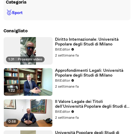
Categoria
🥇
Sport
Consigliato
Diritto Internazionale: Università
Popolare degli Studi di Milano
BitEditor
2 settimane fa
1:31
|
Prossimi video
Approfondimenti Legali: Università
Popolare degli Studi di Milano
BitEditor
2 settimane fa
1:22
Il Valore Legale dei Titoli
dell'Università Popolare degli Studi di
Milano
BitEditor
2 settimane fa
0:58
Università Popolare degli Studi di