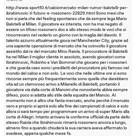
15 anni fa
http://www.sport10.it/calciomercato-milan-rumor-balotelli-per-
ibrahimovic-il-futuro-e-rossonero-22829.html Sono mesi che
non si parla che del feeling spontaneo che da sempre lega Mario
Balotelli al Milan. Il giocatore ex interista, non ha mai negato di
essere un tifoso rossonero doc e allo stesso modo le voci che si
rincorrevano nel vederlo un giorno con la maglia del diavolo. Il
talento azzurro attualmente gioca nel Manchester City, grazie ad
una sapiente operazione di mercato che ha coinvolto il giocatore
assistito dal re del mercato Mino Raiola. Il procuratore di Balotelli
ha nel Milan il miglior cliente in assoluto, avendo giocatori come
Ibrahimovic, Robinho e Van Bommel che giocano per i rossoneri
e che guarda caso sono i prediletti del procuratore più famoso nel
mondo del calcio e non solo. Le voci che nelle ultime ore si sono
rincorse sempre più frequentemente sono quelle che darebbero
vita ad un clamoroso arrivo a Milanello di Balotelli, portando il
giocatore via dalla corte di Mancini che nonostante abbia sempre
difeso, poco si adatta allo stile della squadra del Mancio. Al
momento non è altro che fanta mercato, anche perchè il mercato
vero e proprio si aprirà solo alla fine dei campionati di calcio e solo
allora ci sarà tempo per programmare un arrivo di super Mario alla
corte di Allegri. Intanto arrivano le conferme ufficiali da parte dello
stesso Raiola che Ibrahimovic rimarrà rossonero ancora a lungo,
almeno fino a quando chiuderà la sua carriera aveva affermato lo
svedese, appena qualche mese fa.