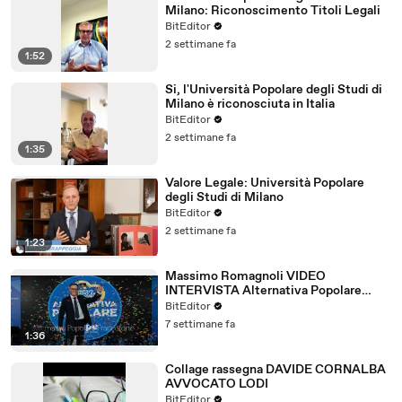
Milano: Riconoscimento Titoli Legali
BitEditor
2 settimane fa
1:52
Si, l'Università Popolare degli Studi di
Milano è riconosciuta in Italia
BitEditor
2 settimane fa
1:35
Valore Legale: Università Popolare
degli Studi di Milano
BitEditor
2 settimane fa
1:23
Massimo Romagnoli VIDEO
INTERVISTA Alternativa Popolare
Frankfurt Giugno 2026
BitEditor
7 settimane fa
1:36
Collage rassegna DAVIDE CORNALBA
AVVOCATO LODI
BitEditor