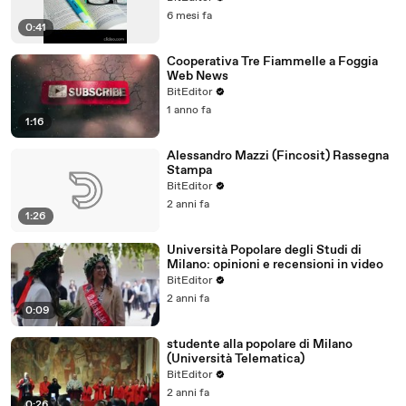
6 mesi fa
0:41
Cooperativa Tre Fiammelle a Foggia
Web News
BitEditor
1 anno fa
1:16
Alessandro Mazzi (Fincosit) Rassegna
Stampa
BitEditor
2 anni fa
1:26
Università Popolare degli Studi di
Milano: opinioni e recensioni in video
BitEditor
2 anni fa
0:09
studente alla popolare di Milano
(Università Telematica)
BitEditor
2 anni fa
0:26