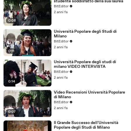
studente soddisfatto della sua laurea
BitEditor
2 anni fa
0:08
Università Popolare degli Studi di
Milano
BitEditor
2 anni fa
0:11
Università Popolare degli studi di
milano VIDEO INTERVISTA
BitEditor
2 anni fa
0:14
Video Recensioni Università Popolare
di Milano
BitEditor
2 anni fa
0:07
Il Grande Successo dell'Università
Popolare degli Studi di Milano