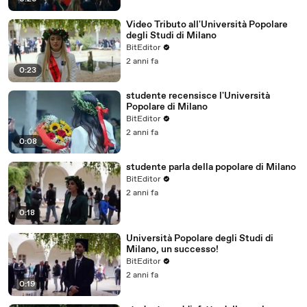
Video Tributo all'Università Popolare
degli Studi di Milano
BitEditor
2 anni fa
0:23
studente recensisce l'Università
Popolare di Milano
BitEditor
2 anni fa
0:08
studente parla della popolare di Milano
BitEditor
2 anni fa
0:18
Università Popolare degli Studi di
Milano, un successo!
BitEditor
2 anni fa
0:19