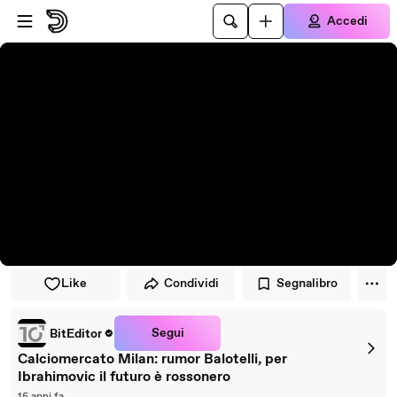
Vai al lettore
Passa al contenuto principale
Accedi
Like
Condividi
Segnalibro
Segui
BitEditor
Calciomercato Milan: rumor Balotelli, per
Ibrahimovic il futuro è rossonero