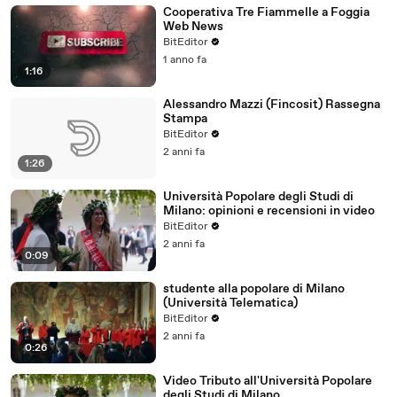
Cooperativa Tre Fiammelle a Foggia
Web News
BitEditor
1 anno fa
1:16
Alessandro Mazzi (Fincosit) Rassegna
Stampa
BitEditor
2 anni fa
1:26
Università Popolare degli Studi di
Milano: opinioni e recensioni in video
BitEditor
2 anni fa
0:09
studente alla popolare di Milano
(Università Telematica)
BitEditor
2 anni fa
0:26
Video Tributo all'Università Popolare
degli Studi di Milano