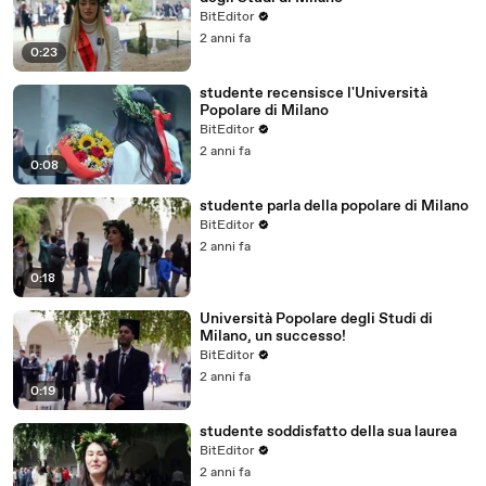
BitEditor
2 anni fa
0:23
studente recensisce l'Università
Popolare di Milano
BitEditor
2 anni fa
0:08
studente parla della popolare di Milano
BitEditor
2 anni fa
0:18
Università Popolare degli Studi di
Milano, un successo!
BitEditor
2 anni fa
0:19
studente soddisfatto della sua laurea
BitEditor
2 anni fa