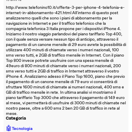
15 anni fa
http://www.telefonino10.it/offerte-3-per-iphone-4-telefonia-e-
internet-in-abbonamento-421.html All'interno di questo post
analizzeremo quelli che sono i piani di abbonamento per la
navigazione in Internet e per il traffico telefonico che la
compagnia telefonica 3 Italia propone per i dispositivi iPhone 4.
Iniziamo il nostro viaggio parlandovi del piano tariffario Top 400,
con il quale senza versare nessun tipo di anticipo, attraverso il
pagamento di un canone mensile di 29 euro avrete la possibilità di
utilizzare 400 minuti di chiamate verso i numeri nazionali, 100
sms verso tutti, e 2GB di traffico mensile in Internet. Con il piano
Top 800 invece potrete usufruire con una spesa mensile di
49euro di 800 minuti di chiamate verso i numeri nazionali, 200
sms verso tutti e 2GB di traffico in Internet attraverso il vostro
iPhone 4. Analizziamo adesso il Piano Top 1600, piano che previo
il pagamento di un canone mensile di 79 euro vi consentirà di
sfruttare 1600 minuti di chiamate ai numeri nazionali, 400 sms e
GB di traffico mensile in rete. In ultima analisi vi mostriamo il
piano tariffario Top 3000 che attraverso il pagamento di 149 euro
al mese, vi permetterà di usufruire di 3000 minuti di chiamate nel
nostro paese, oltre a 600 sms 2 ben 20 GB di traffico in rete al
mese.
Categoria
🤖
Tecnologia