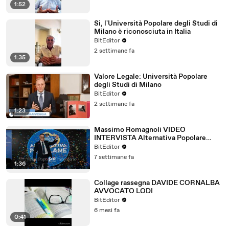
1:52
Si, l'Università Popolare degli Studi di
Milano è riconosciuta in Italia
BitEditor
2 settimane fa
1:35
Valore Legale: Università Popolare
degli Studi di Milano
BitEditor
2 settimane fa
1:23
Massimo Romagnoli VIDEO
INTERVISTA Alternativa Popolare
Frankfurt Giugno 2026
BitEditor
7 settimane fa
1:36
Collage rassegna DAVIDE CORNALBA
AVVOCATO LODI
BitEditor
6 mesi fa
0:41