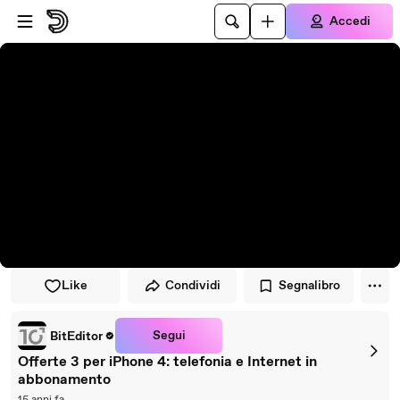
Vai al lettore
Passa al contenuto principale
Accedi
Like
Condividi
Segnalibro
Segui
BitEditor
Offerte 3 per iPhone 4: telefonia e Internet in
abbonamento