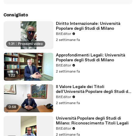
Consigliato
Diritto Internazionale: Università
Popolare degli Studi di Milano
BitEditor
2 settimane fa
1:31
|
Prossimi video
Approfondimenti Legali: Università
Popolare degli Studi di Milano
BitEditor
2 settimane fa
1:22
Il Valore Legale dei Titoli
dell'Università Popolare degli Studi di
Milano
BitEditor
2 settimane fa
0:58
Università Popolare degli Studi di
Milano: Riconoscimento Titoli Legali
BitEditor
2 settimane fa