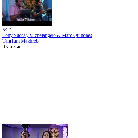
5:27
Tony Succar, Michelangelo & Marc Quiñones
TamTam Maghreb
il y a 8 ans