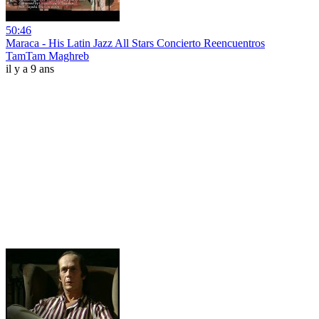
50:46
Maraca - His Latin Jazz All Stars Concierto Reencuentros
TamTam Maghreb
il y a 9 ans