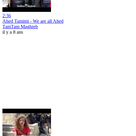
2:36
Ahed Tamimi - We are all Ahed
TamTam Maghreb
il y a 8 ans