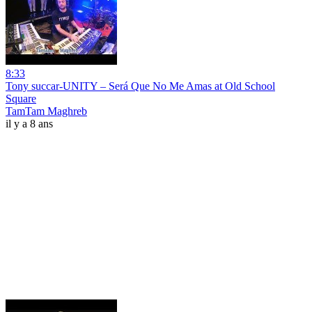
8:33
Tony succar-UNITY – Será Que No Me Amas at Old School
Square
TamTam Maghreb
il y a 8 ans