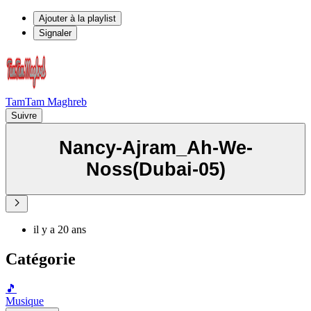
Ajouter à la playlist
Signaler
TamTam Maghreb
Suivre
Nancy-Ajram_Ah-We-
Noss(Dubai-05)
il y a 20 ans
Catégorie
🎵
Musique