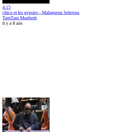
4:15
chico et les gypsies - Malaguena Selerosa
TamTam Maghreb
il y a 8 ans