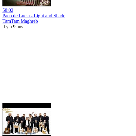
58:02
Paco de Lucia - Light and Shade
TamTam Maghreb
il y a 9 ans