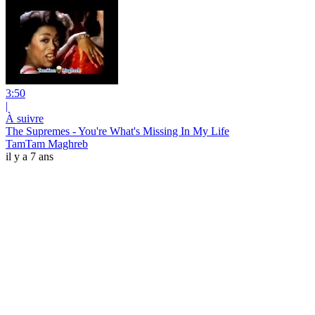
3:50
|
À suivre
The Supremes - You're What's Missing In My Life
TamTam Maghreb
il y a 7 ans