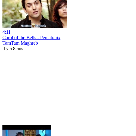
4:11
Carol of the Bells - Pentatonix
TamTam Maghreb
il y a 8 ans