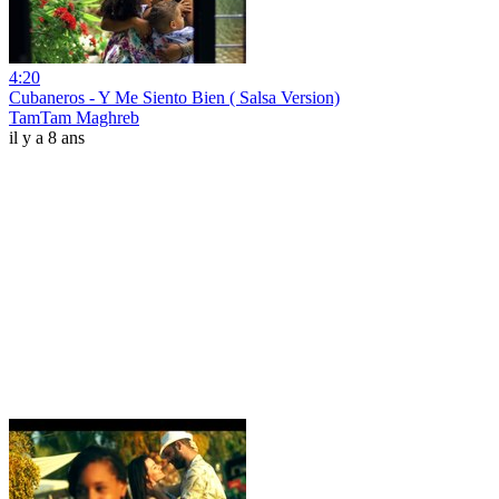
4:20
Cubaneros - Y Me Siento Bien ( Salsa Version)
TamTam Maghreb
il y a 8 ans