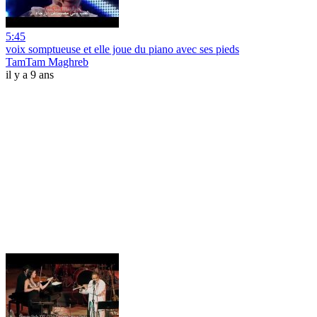
5:45
voix somptueuse et elle joue du piano avec ses pieds
TamTam Maghreb
il y a 9 ans