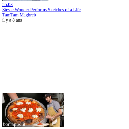
55:08
Stevie Wonder Performs Sketches of a Life
TamTam Maghreb
il y a 8 ans