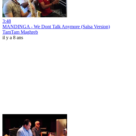
3:48
MANDINGA - We Dont Talk Anymore (Salsa Version)
TamTam Maghreb
il y a 8 ans