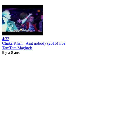
4:32
Chaka Khan - Aint nobody (2016)-live
TamTam Maghreb
il y a 8 ans