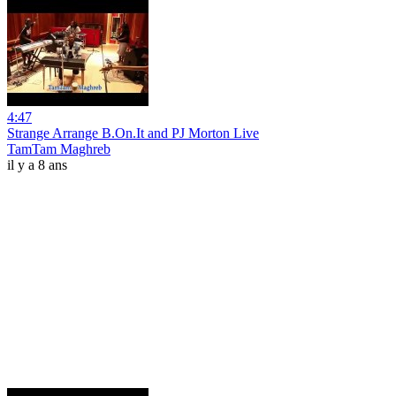
4:47
Strange Arrange B.On.It and PJ Morton Live
TamTam Maghreb
il y a 8 ans