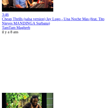
3:46
Cheap Thrills (salsa version) Jay Lugo - Una Noche Mas (feat. Tito
Nieves MANDINGA Surbana)
TamTam Maghreb
il y a 8 ans