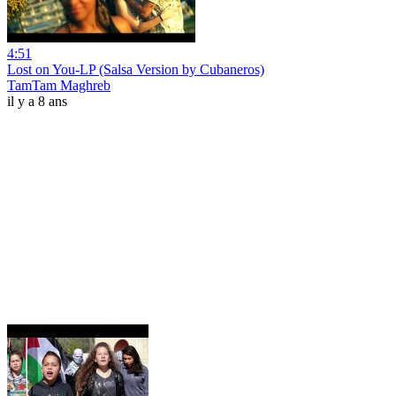
4:51
Lost on You-LP (Salsa Version by Cubaneros)
TamTam Maghreb
il y a 8 ans