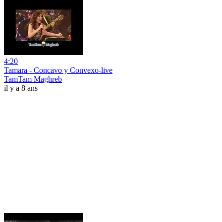
4:20
Tamara - Concavo y Convexo-live
TamTam Maghreb
il y a 8 ans