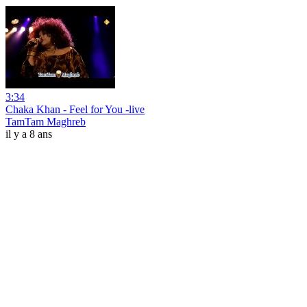
3:34
Chaka Khan - Feel for You -live
TamTam Maghreb
il y a 8 ans