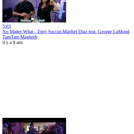
5:03
No Matter What - Tony Succar-Maribel Diaz feat. George LaMond
TamTam Maghreb
il y a 8 ans