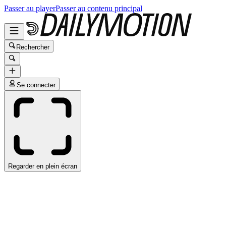
Passer au player
Passer au contenu principal
Rechercher
Se connecter
Regarder en plein écran