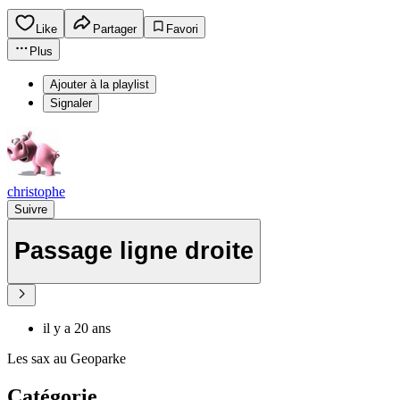
Like
Partager
Favori
Plus
Ajouter à la playlist
Signaler
christophe
Suivre
Passage ligne droite
il y a 20 ans
Les sax au Geoparke
Catégorie