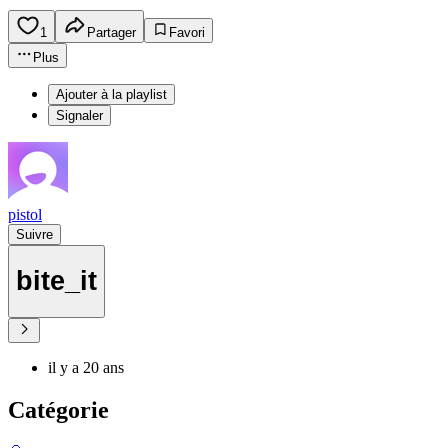
1
Partager
Favori
Plus
Ajouter à la playlist
Signaler
pistol
Suivre
bite_it
il y a 20 ans
Catégorie