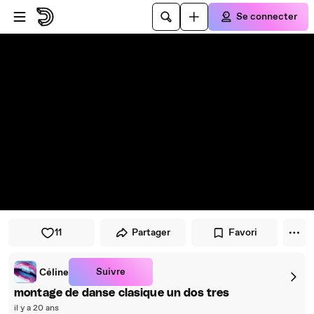
Passer au player
Passer au contenu principal
Se connecter
11
Partager
Favori
Suivre
Céline
montage de danse clasique un dos tres
il y a 20 ans