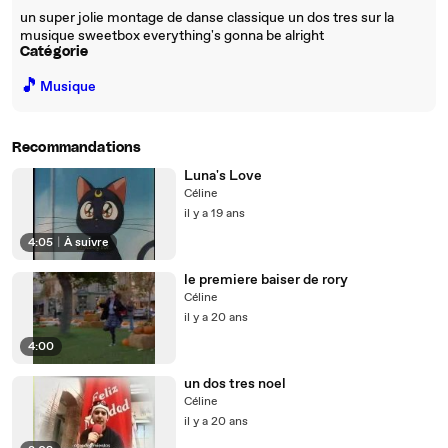
un super jolie montage de danse classique un dos tres sur la
musique sweetbox everything's gonna be alright
Catégorie
🎵
Musique
Recommandations
Luna's Love
Céline
il y a 19 ans
4:05
|
À suivre
le premiere baiser de rory
Céline
il y a 20 ans
4:00
un dos tres noel
Céline
il y a 20 ans