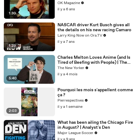
REELZ Doc Digs Deep: Watch
OK Magazine
il y a 6 ans
1:30
NASCAR driver Kurt Busch gives all
the details on his new racing Camaro
Larry King Now on Ora.TV
il y a 7 ans
1:29
Charles Melton Loves Anime (and Is
Tired of Beefing with People) | The
New Yorker Mini Interview
The New Yorker
il y a 4 mois
5:40
Pourquoi les mois s'appellent comme
ça ?
Pierrespectives
il y a 1 semaine
2:03
What has been ailing the Chicago Fire
in August? | Analyst's Den
Major League Soccer
il y a 9 ans