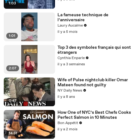
1:03
La fameuse technique de
l’anniversaire
Laury Aucalme
il y a 5 mois
1:01
Top 3 des symboles français qui sont
étrangers
Cynthia Enparle
il y a 3 semaines
2:07
Wife of Pulse nightclub killer Omar
Mateen found not guilty
NY Daily News
il y a 8 ans
0:47
How One of NYC’s Best Chefs Cooks
Perfect Salmon in 10 Minutes
Bon Appétit
il y a 2 mois
14:51