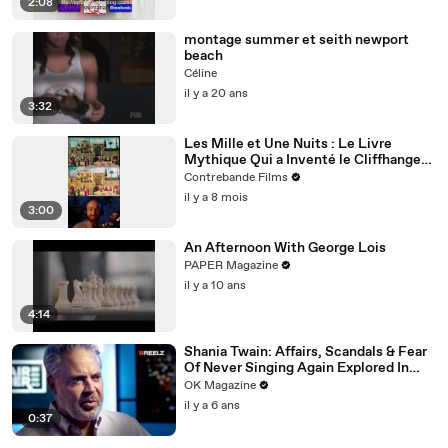
2:08
montage summer et seith newport
beach
Céline
il y a 20 ans
3:32
Les Mille et Une Nuits : Le Livre
Mythique Qui a Inventé le Cliffhanger
et le Binge-Watching Avant Netflix
Contrebande Films
il y a 8 mois
3:00
An Afternoon With George Lois
PAPER Magazine
il y a 10 ans
4:14
Shania Twain: Affairs, Scandals & Fear
Of Never Singing Again Explored In
REELZ Doc: Watch
OK Magazine
il y a 6 ans
0:37