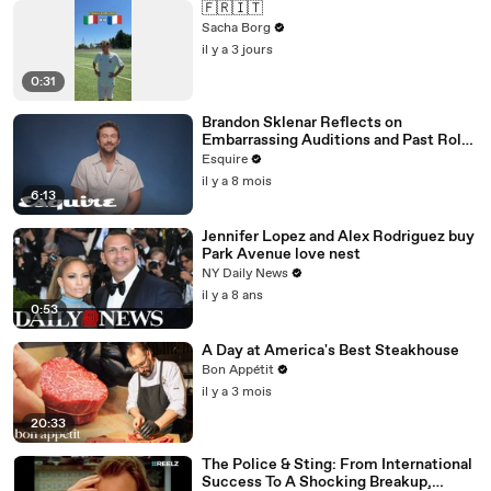
🇫🇷🇮🇹
Sacha Borg
il y a 3 jours
0:31
Brandon Sklenar Reflects on
Embarrassing Auditions and Past Roles
| How I Got Here | Esquire
Esquire
il y a 8 mois
6:13
Jennifer Lopez and Alex Rodriguez buy
Park Avenue love nest
NY Daily News
il y a 8 ans
0:53
A Day at America's Best Steakhouse
Bon Appétit
il y a 3 mois
20:33
The Police & Sting: From International
Success To A Shocking Breakup,