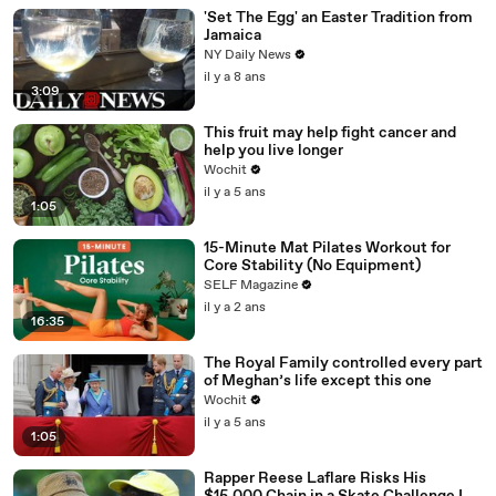
'Set The Egg' an Easter Tradition from
Jamaica
NY Daily News
il y a 8 ans
3:09
This fruit may help fight cancer and
help you live longer
Wochit
il y a 5 ans
1:05
15-Minute Mat Pilates Workout for
Core Stability (No Equipment)
SELF Magazine
il y a 2 ans
16:35
The Royal Family controlled every part
of Meghan’s life except this one
Wochit
il y a 5 ans
1:05
Rapper Reese Laflare Risks His