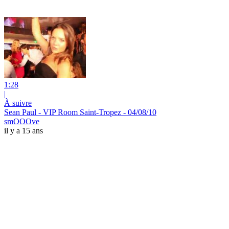
1:28
|
À suivre
Sean Paul - VIP Room Saint-Tropez - 04/08/10
smOOOve
il y a 15 ans