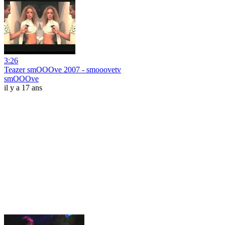
3:26
Teazer smOOOve 2007 - smooovetv
smOOOve
il y a 17 ans