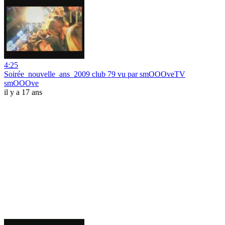
4:25
Soirée_nouvelle_ans_2009 club 79 vu par smOOOveTV
smOOOve
il y a 17 ans