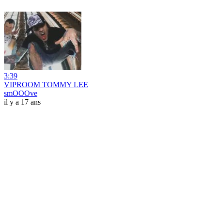
3:39
VIPROOM TOMMY LEE
smOOOve
il y a 17 ans