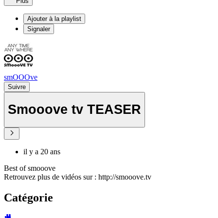
Plus
Ajouter à la playlist
Signaler
smOOOve
Suivre
Smooove tv TEASER
il y a 20 ans
Best of smooove
Retrouvez plus de vidéos sur : http://smooove.tv
Catégorie