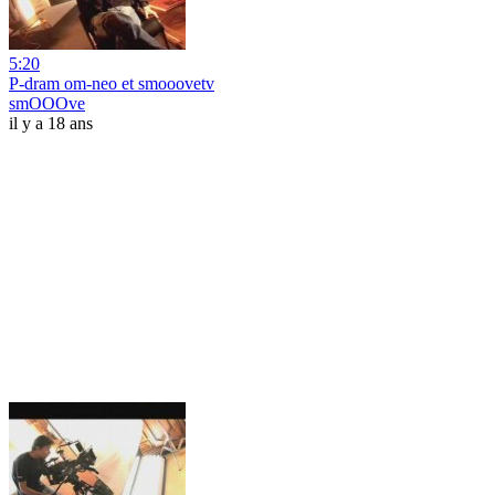
5:20
P-dram om-neo et smooovetv
smOOOve
il y a 18 ans