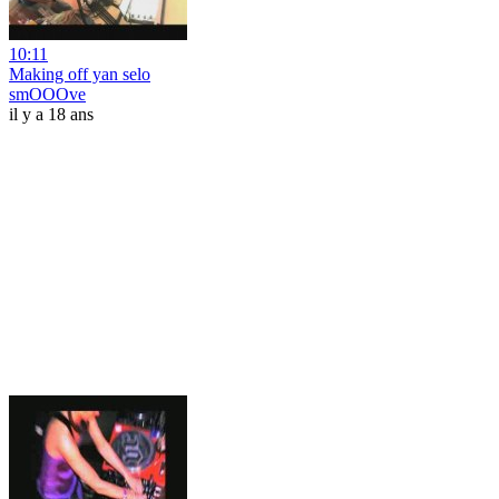
10:11
Making off yan selo
smOOOve
il y a 18 ans