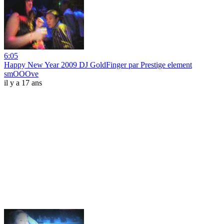
6:05
Happy New Year 2009 DJ GoldFinger par Prestige element
smOOOve
il y a 17 ans