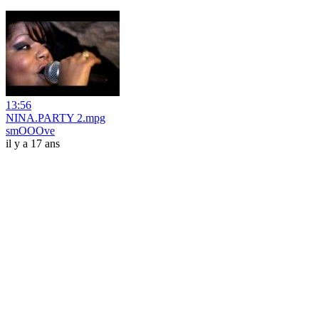
13:56
NINA.PARTY 2.mpg
smOOOve
il y a 17 ans