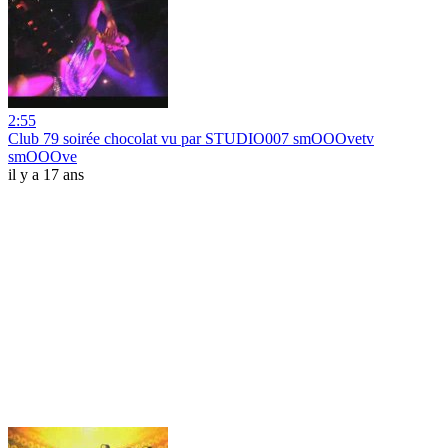
2:55
Club 79 soirée chocolat vu par STUDIO007 smOOOvetv
smOOOve
il y a 17 ans