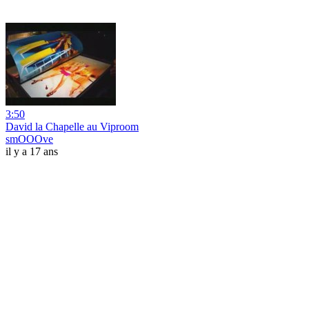
3:50
David la Chapelle au Viproom
smOOOve
il y a 17 ans