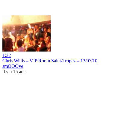
1:32
Chris Willis – VIP Room Saint-Tropez – 13/07/10
smOOOve
il y a 15 ans