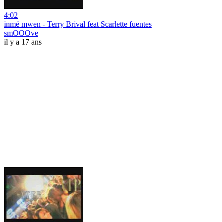
4:02
inmé mwen - Terry Brival feat Scarlette fuentes
smOOOve
il y a 17 ans