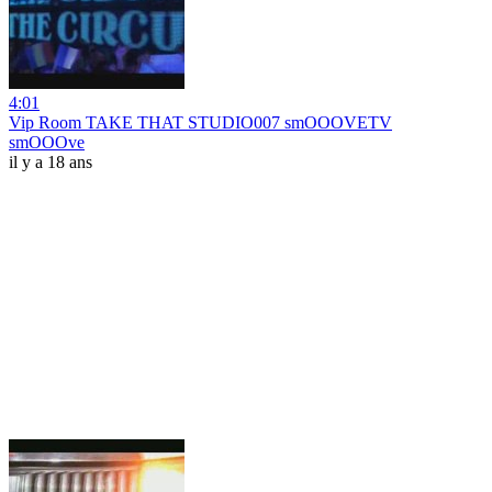
4:01
Vip Room TAKE THAT STUDIO007 smOOOVETV
smOOOve
il y a 18 ans