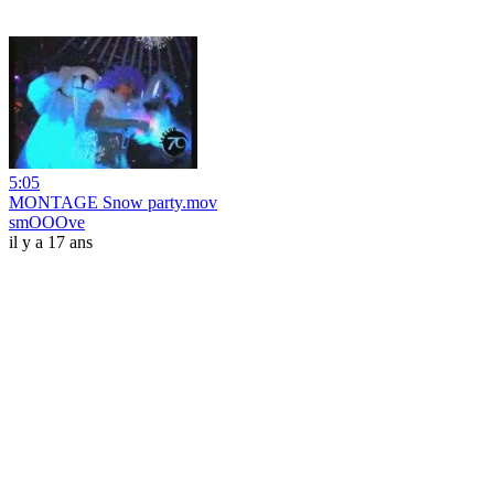
5:05
MONTAGE Snow party.mov
smOOOve
il y a 17 ans