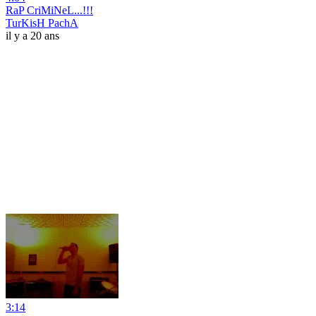
RaP CriMiNeL...!!!
TurKisH PachA
il y a 20 ans
3:14