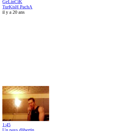
GeLinCiK
TurKisH PachA
il y a 20 ans
1:45
Un pays dlibertin