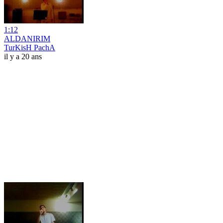
1:12
ALDANIRIM
TurKisH PachA
il y a 20 ans