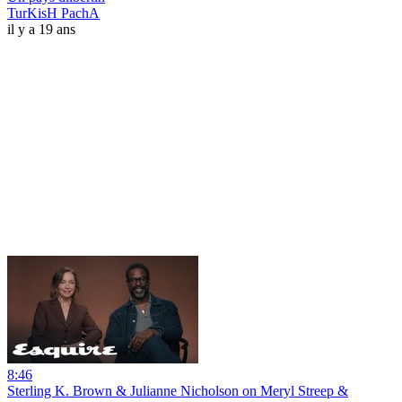
TurKisH PachA
il y a 19 ans
8:46
Sterling K. Brown & Julianne Nicholson on Meryl Streep &