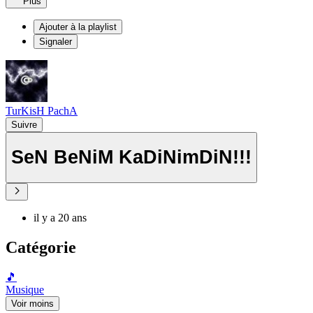
Plus
Ajouter à la playlist
Signaler
TurKisH PachA
Suivre
SeN BeNiM KaDiNimDiN!!!
il y a 20 ans
Catégorie
🎵
Musique
Voir moins