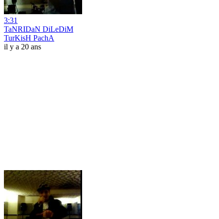
3:31
TaNRIDaN DiLeDiM
TurKisH PachA
il y a 20 ans