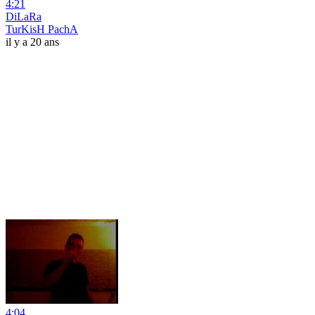
4:21
DiLaRa
TurKisH PachA
il y a 20 ans
4:04