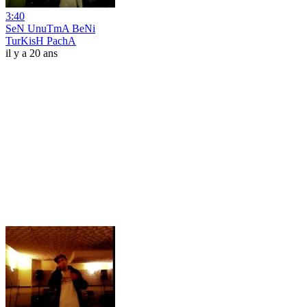
3:40
SeN UnuTmA BeNi
TurKisH PachA
il y a 20 ans