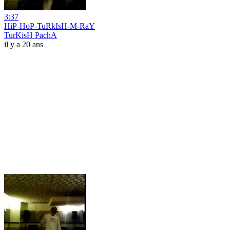
3:37
HiP-HoP-TuRkIsH-M-RaY
TurKisH PachA
il y a 20 ans