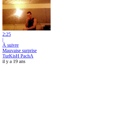
2:25
|
À suivre
Mauvaise surprise
TurKisH PachA
il y a 19 ans