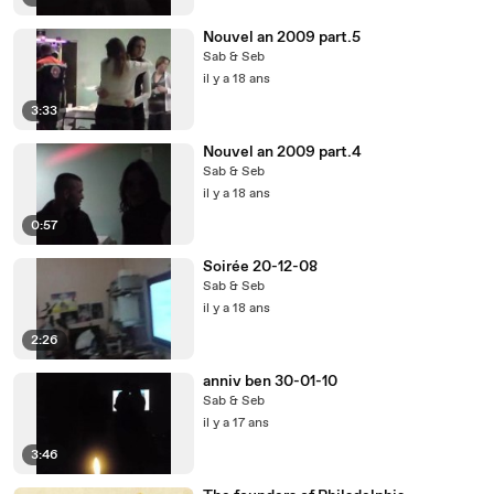
Nouvel an 2009 part.5
Sab & Seb
il y a 18 ans
3:33
Nouvel an 2009 part.4
Sab & Seb
il y a 18 ans
0:57
Soirée 20-12-08
Sab & Seb
il y a 18 ans
2:26
anniv ben 30-01-10
Sab & Seb
il y a 17 ans
3:46