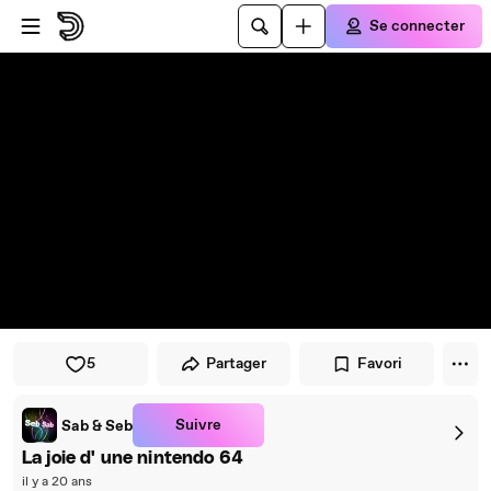
Passer au player
Passer au contenu principal
Se connecter
5
Partager
Favori
Suivre
Sab & Seb
La joie d' une nintendo 64
il y a 20 ans