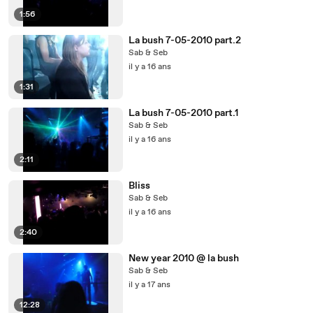
1:56
La bush 7-05-2010 part.2
Sab & Seb
il y a 16 ans
1:31
La bush 7-05-2010 part.1
Sab & Seb
il y a 16 ans
2:11
Bliss
Sab & Seb
il y a 16 ans
2:40
New year 2010 @ la bush
Sab & Seb
il y a 17 ans
12:28