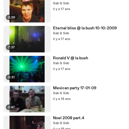
Sab & Seb
il y a 17 ans
2:39
Eternal bliss @ la bush 10-10-2009
Sab & Seb
il y a 17 ans
7:37
Ronald V @ la bush
Sab & Seb
il y a 17 ans
0:31
Mexican party 17-01-09
Sab & Seb
il y a 18 ans
2:47
Noel 2008 part.4
Sab & Seb