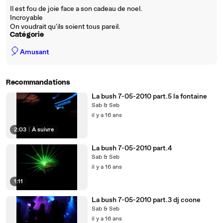
Il est fou de joie face a son cadeau de noel.
Incroyable
On voudrait qu'ils soient tous pareil.
Catégorie
🎈
Amusant
Recommandations
La bush 7-05-2010 part.5 la fontaine
Sab & Seb
il y a 16 ans
2:03
|
À suivre
La bush 7-05-2010 part.4
Sab & Seb
il y a 16 ans
1:11
La bush 7-05-2010 part.3 dj coone
Sab & Seb
il y a 16 ans