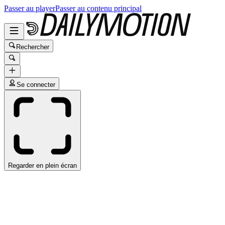
Passer au player
Passer au contenu principal
Rechercher
Se connecter
Regarder en plein écran