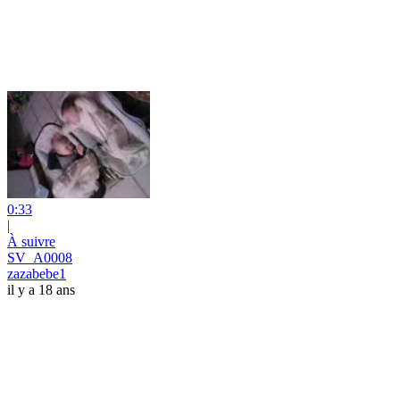
0:33
|
À suivre
SV_A0008
zazabebe1
il y a 18 ans