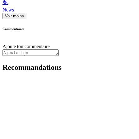
🗞
News
Voir moins
Commentaires
Ajoute ton commentaire
Recommandations