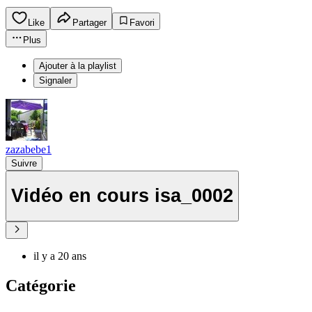
Like
Partager
Favori
Plus
Ajouter à la playlist
Signaler
zazabebe1
Suivre
Vidéo en cours isa_0002
il y a 20 ans
Catégorie