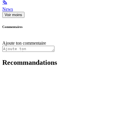
🗞
News
Voir moins
Commentaires
Ajoute ton commentaire
Recommandations