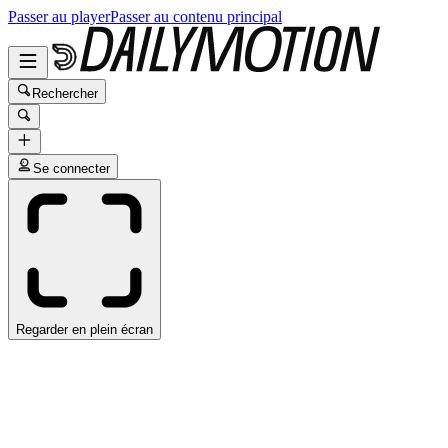
Passer au player
Passer au contenu principal
Rechercher
Se connecter
Regarder en plein écran