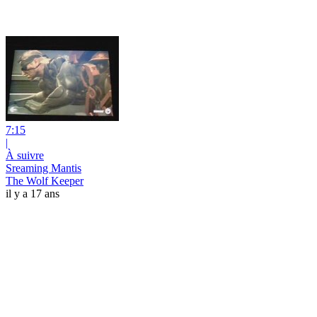
7:15
|
À suivre
Sreaming Mantis
The Wolf Keeper
il y a 17 ans