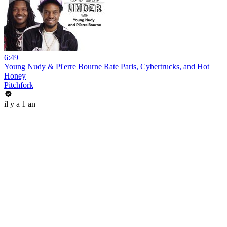
6:49
Young Nudy & Pi'erre Bourne Rate Paris, Cybertrucks, and Hot
Honey
Pitchfork
il y a 1 an