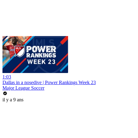
1:03
Dallas in a nosedive | Power Rankings Week 23
Major League Soccer
il y a 9 ans