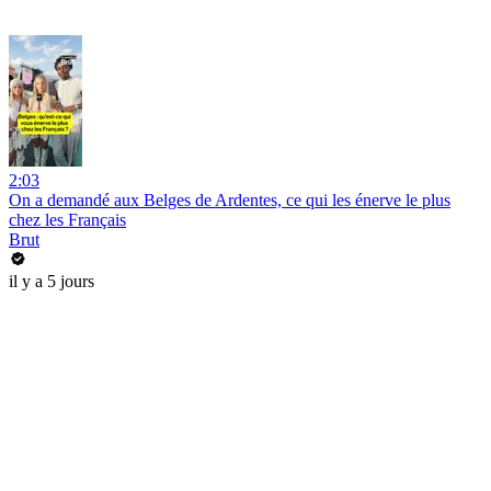
2:03
On a demandé aux Belges de Ardentes, ce qui les énerve le plus
chez les Français
Brut
il y a 5 jours