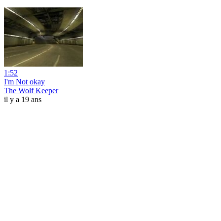
1:52
I'm Not okay
The Wolf Keeper
il y a 19 ans