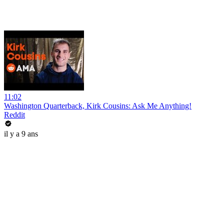
11:02
Washington Quarterback, Kirk Cousins: Ask Me Anything!
Reddit
il y a 9 ans