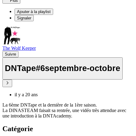
Plus
Ajouter à la playlist
Signaler
The Wolf Keeper
Suivre
DNTape#6septembre-octobre
il y a 20 ans
La 6ème DNTape et la dernière de la 1ère saison.
La DINASTEAM faisait sa rentrée, une vidéo très attendue avec
une introduction à la DNTAcademy.
Catégorie