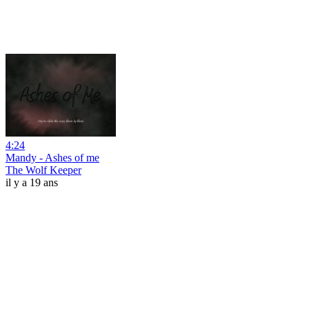
4:24
Mandy - Ashes of me
The Wolf Keeper
il y a 19 ans