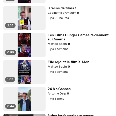
3 recos de films !
Le cinéma d'Amaury
il y a 20 heures
2:38
Les Films Hunger Games reviennent
au Cinéma
Matteo Sapin
il y a 1 semaine
0:56
Elle rejoint le film X-Men
Matteo Sapin
il y a 1 semaine
1:08
24 h a Cannes !!
Antoine Delp
il y a 3 mois
0:44