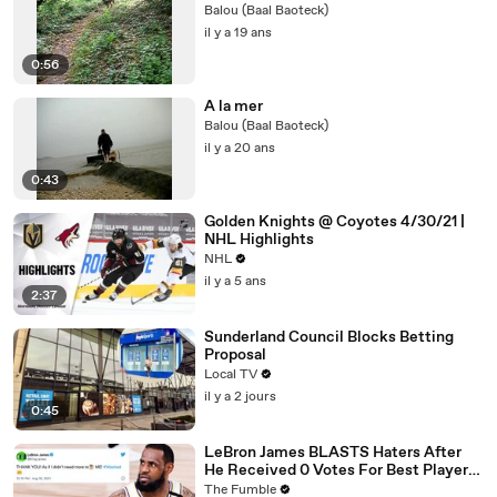
Balou (Baal Baoteck)
il y a 19 ans
0:56
A la mer
Balou (Baal Baoteck)
il y a 20 ans
0:43
Golden Knights @ Coyotes 4/30/21 |
NHL Highlights
NHL
il y a 5 ans
2:37
Sunderland Council Blocks Betting
Proposal
Local TV
il y a 2 jours
0:45
LeBron James BLASTS Haters After
He Received 0 Votes For Best Player
In The League By NBA Scouts
The Fumble