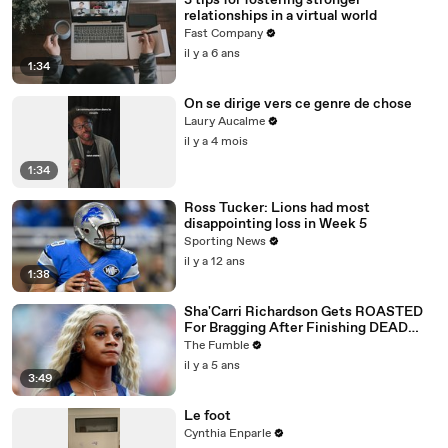
3 tips for fostering stronger
relationships in a virtual world
Fast Company
il y a 6 ans
1:34
On se dirige vers ce genre de chose
Laury Aucalme
il y a 4 mois
1:34
Ross Tucker: Lions had most
disappointing loss in Week 5
Sporting News
il y a 12 ans
1:38
Sha'Carri Richardson Gets ROASTED
For Bragging After Finishing DEAD
LAST At Prefontaine Race
The Fumble
il y a 5 ans
3:49
Le foot
Cynthia Enparle