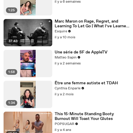
il y a 6 semaines
1:25
Marc Maron on Rage, Regret, and
Learning To Let Go | What I’ve Learned
| Esquire
Esquire
il y a 10 mois
37:43
Une série de SF de AppleTV
Matteo Sapin
il y a 2 semaines
1:58
Être une femme autiste et TDAH
Cynthia Enparle
il y a 2 mois
1:34
This 15-Minute Standing Booty
Burnout Will Toast Your Glutes
POPSUGAR
il y a 4 ans