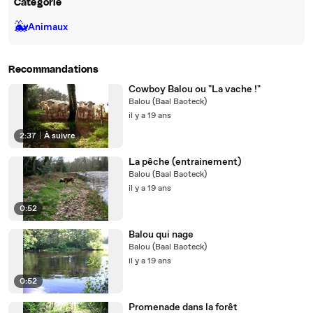
Catégorie
🐳
Animaux
Recommandations
Cowboy Balou ou "La vache !"
Balou (Baal Baoteck)
il y a 19 ans
2:37
|
À suivre
La pêche (entrainement)
Balou (Baal Baoteck)
il y a 19 ans
0:52
Balou qui nage
Balou (Baal Baoteck)
il y a 19 ans
0:52
Promenade dans la forêt