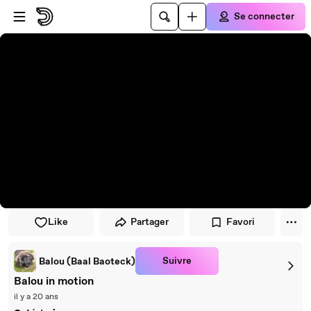
Passer au player
Passer au contenu principal
Se connecter
Like
Partager
Favori
Suivre
Balou (Baal Baoteck)
Balou in motion
il y a 20 ans