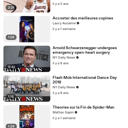
il y a 5 ans
2:21
Accoster des meilleures copines
Laury Aucalme
il y a 1 semaine
1:58
Arnold Schwarzenegger undergoes
emergency open-heart surgery
NY Daily News
il y a 8 ans
0:42
Flash Mob International Dance Day
2018
NY Daily News
il y a 8 ans
1:15
Theories sur la Fin de Spider-Man
Matteo Sapin
il y a 1 semaine
1:26