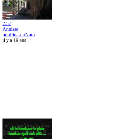
2:57
Annissa
pouPina-noNam
il y a 19 ans