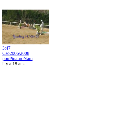
3:47
Cso2006/2008
pouPina-noNam
il y a 18 ans