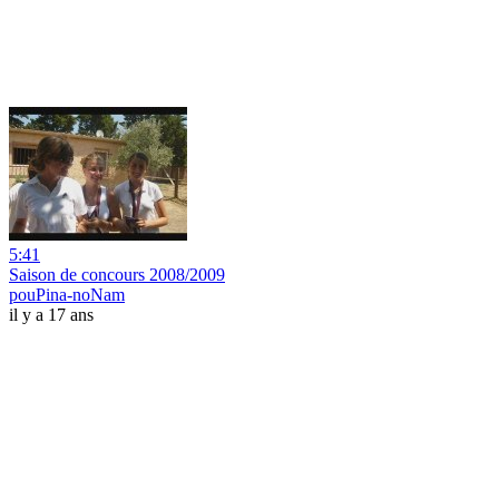
5:41
Saison de concours 2008/2009
pouPina-noNam
il y a 17 ans