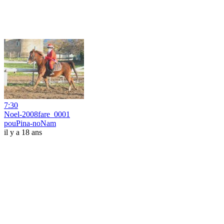
7:30
Noel-2008fare_0001
pouPina-noNam
il y a 18 ans