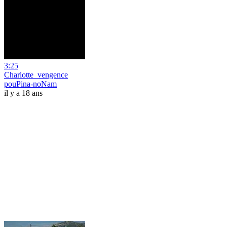
3:25
Charlotte_vengence
pouPina-noNam
il y a 18 ans