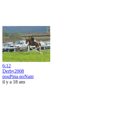
6:12
Derby2008
pouPina-noNam
il y a 18 ans