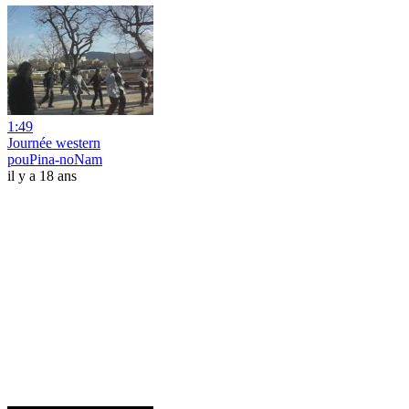
1:49
Journée western
pouPina-noNam
il y a 18 ans