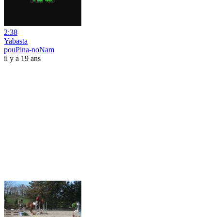
2:38
Yabasta
pouPina-noNam
il y a 19 ans