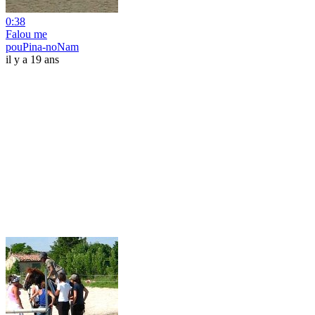
0:38
Falou me
pouPina-noNam
il y a 19 ans