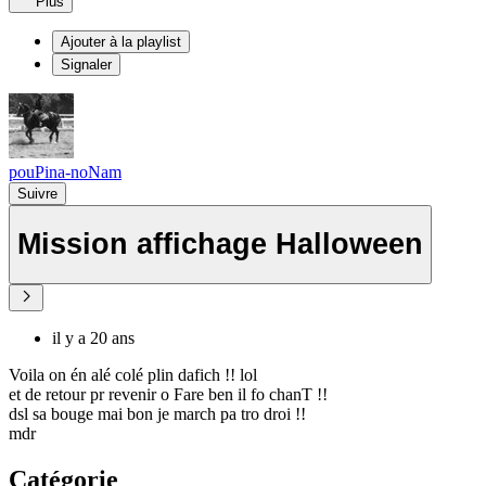
Plus
Ajouter à la playlist
Signaler
pouPina-noNam
Suivre
Mission affichage Halloween
il y a 20 ans
Voila on én alé colé plin dafich !! lol
et de retour pr revenir o Fare ben il fo chanT !!
dsl sa bouge mai bon je march pa tro droi !!
mdr
Catégorie