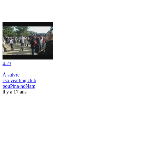
4:23
|
À suivre
cso yearling club
pouPina-noNam
il y a 17 ans