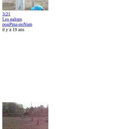
3:21
Les galops
pouPina-noNam
il y a 19 ans