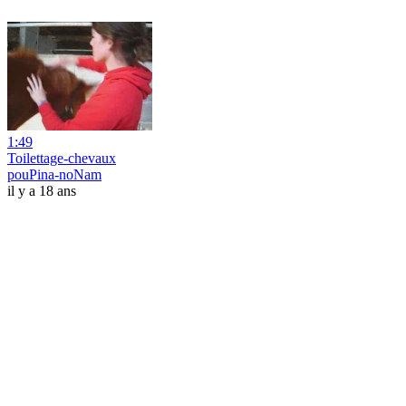
1:49
Toilettage-chevaux
pouPina-noNam
il y a 18 ans