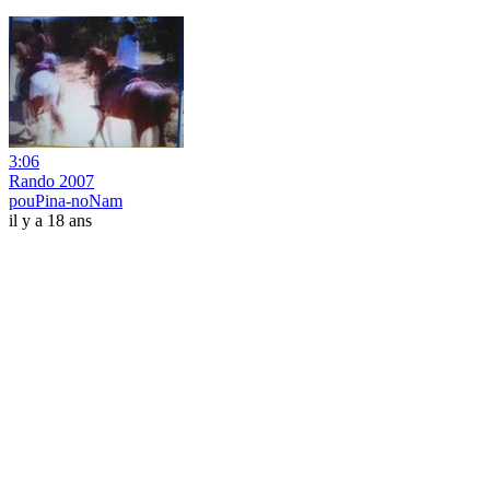
3:06
Rando 2007
pouPina-noNam
il y a 18 ans