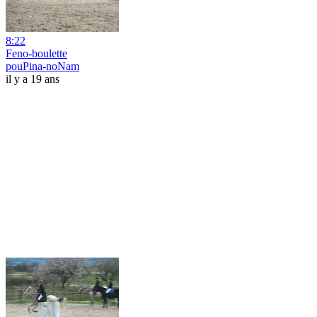
8:22
Feno-boulette
pouPina-noNam
il y a 19 ans