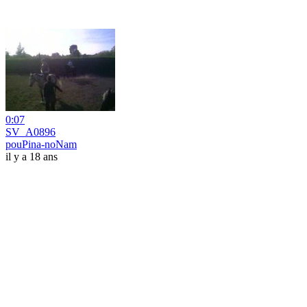
0:07
SV_A0896
pouPina-noNam
il y a 18 ans