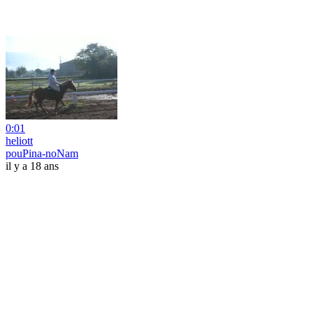
0:01
heliott
pouPina-noNam
il y a 18 ans