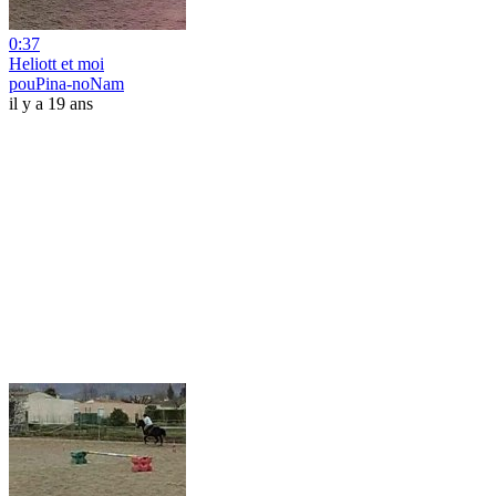
0:37
Heliott et moi
pouPina-noNam
il y a 19 ans