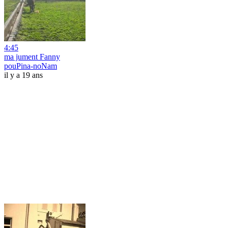
4:45
ma jument Fanny
pouPina-noNam
il y a 19 ans