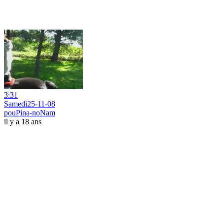
3:31
Samedi25-11-08
pouPina-noNam
il y a 18 ans