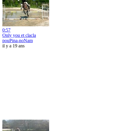
0:57
Only you et clacla
pouPina-noNam
il y a 19 ans