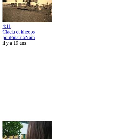
4:11
Clacla et khéops
pouPina-noNam
il y a 19 ans