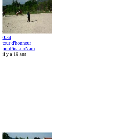
0:34
tour d'honneur
pouPina-noNam
il y a 19 ans