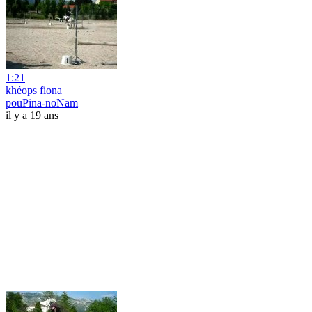
1:21
khéops fiona
pouPina-noNam
il y a 19 ans