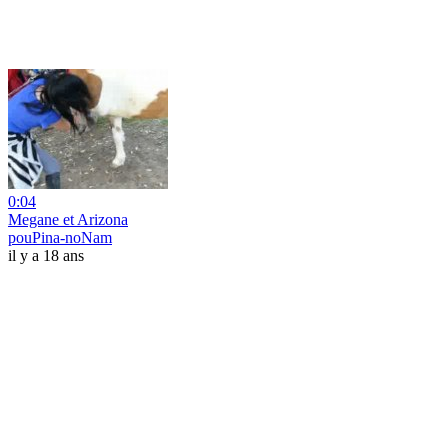
0:04
Megane et Arizona
pouPina-noNam
il y a 18 ans