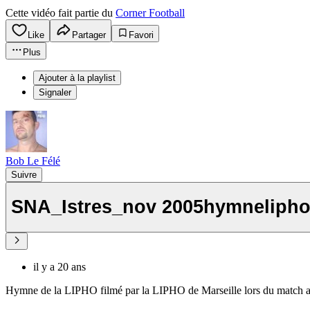
Cette vidéo fait partie du
Corner Football
Like
Partager
Favori
Plus
Ajouter à la playlist
Signaler
Bob Le Félé
Suivre
SNA_Istres_nov 2005hymneliph
il y a 20 ans
Hymne de la LIPHO filmé par la LIPHO de Marseille lors du match