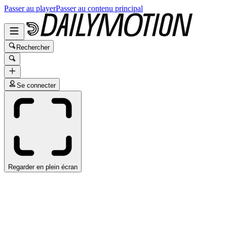
Passer au player
Passer au contenu principal
Rechercher
Se connecter
Regarder en plein écran