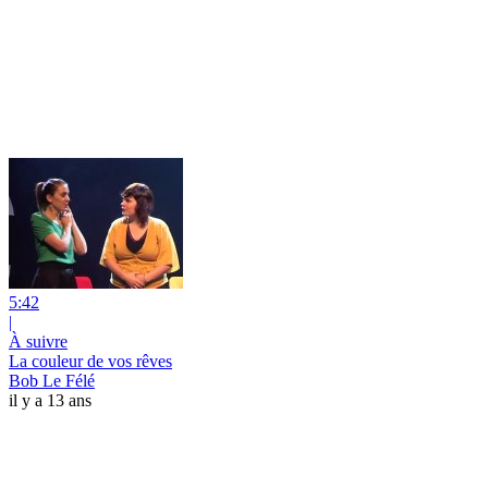
5:42
|
À suivre
La couleur de vos rêves
Bob Le Félé
il y a 13 ans