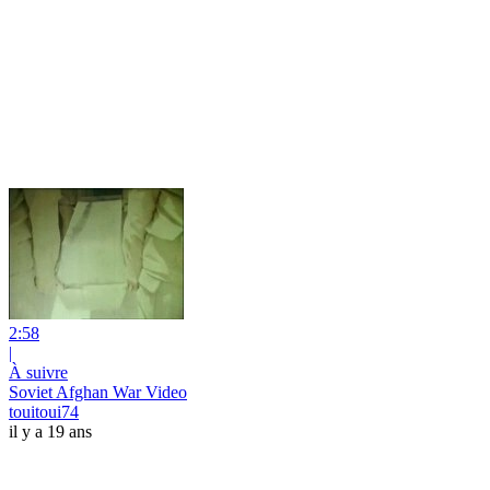
2:58
|
À suivre
Soviet Afghan War Video
touitoui74
il y a 19 ans