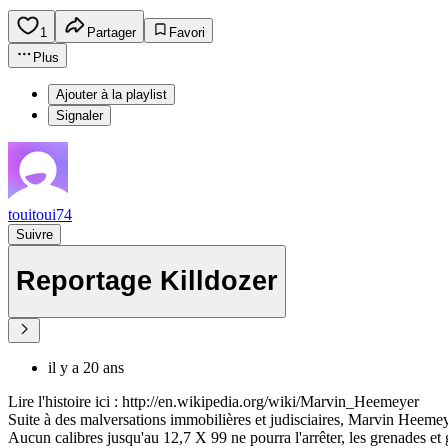
1
Partager
Favori
Plus
Ajouter à la playlist
Signaler
touitoui74
Suivre
Reportage Killdozer
il y a 20 ans
Lire l'histoire ici : http://en.wikipedia.org/wiki/Marvin_Heemeyer
Suite à des malversations immobilières et judisciaires, Marvin Heemeye
Aucun calibres jusqu'au 12,7 X 99 ne pourra l'arrêter, les grenades et g