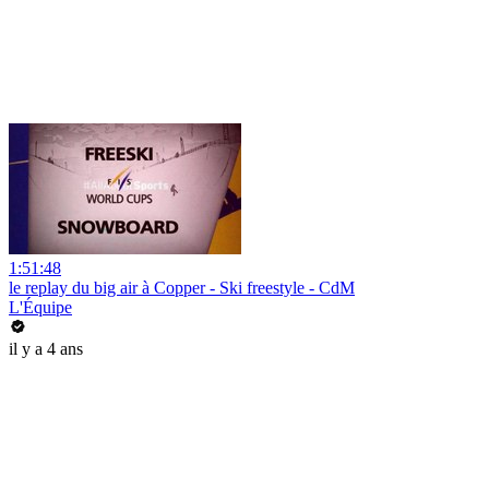
1:51:48
le replay du big air à Copper - Ski freestyle - CdM
L'Équipe
il y a 4 ans