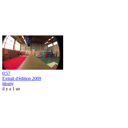
0:57
Extrait d'édition 2009
titomy
il y a 1 an