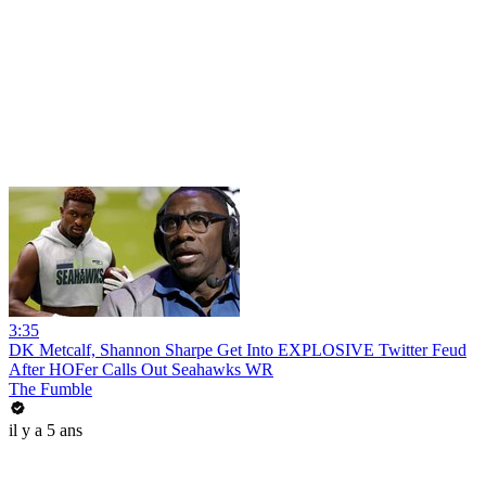
3:35
DK Metcalf, Shannon Sharpe Get Into EXPLOSIVE Twitter Feud
After HOFer Calls Out Seahawks WR
The Fumble
il y a 5 ans