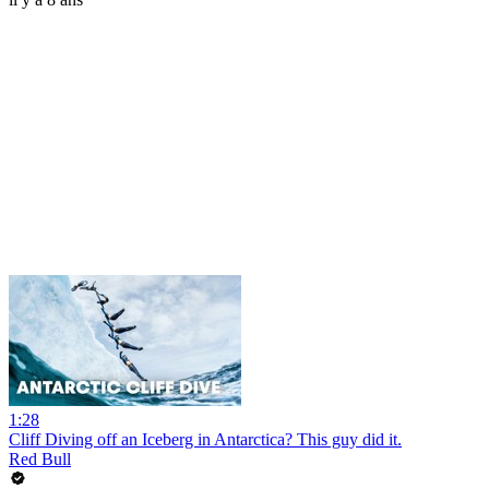
1:28
Cliff Diving off an Iceberg in Antarctica? This guy did it.
Red Bull