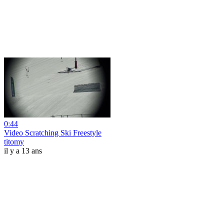
0:44
Video Scratching Ski Freestyle
titomy
il y a 13 ans