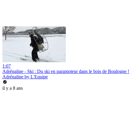
1:07
Adrénaline - Ski : Du ski en paramoteur dans le bois de Boulogne !
Adrénaline by L'Equipe
il y a 8 ans