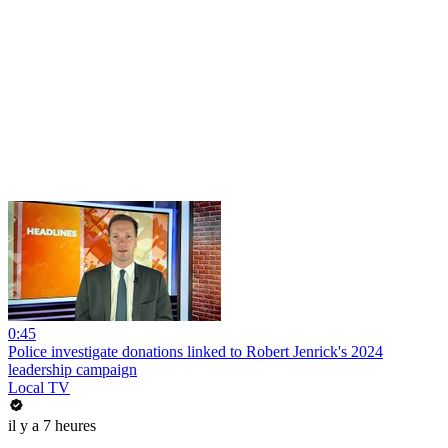
0:45
Police investigate donations linked to Robert Jenrick's 2024
leadership campaign
Local TV
il y a 7 heures