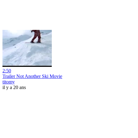
2:50
Trailer Not Another Ski Movie
titomy
il y a 20 ans