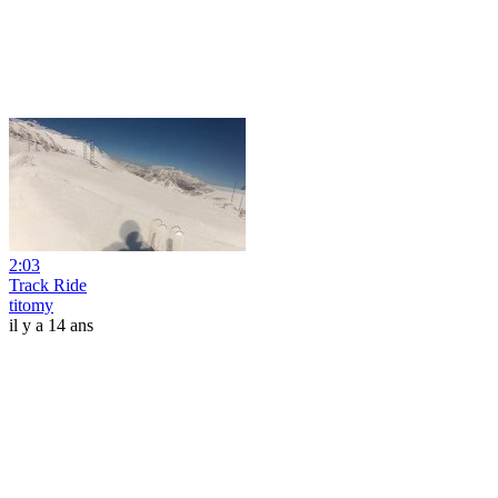
2:03
Track Ride
titomy
il y a 14 ans