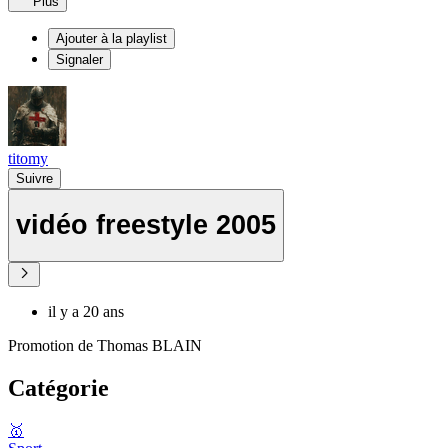
Plus
Ajouter à la playlist
Signaler
titomy
Suivre
vidéo freestyle 2005
il y a 20 ans
Promotion de Thomas BLAIN
Catégorie
🥇