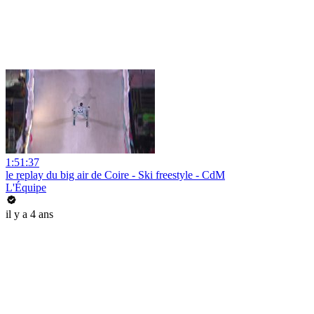
1:51:37
le replay du big air de Coire - Ski freestyle - CdM
L'Équipe
il y a 4 ans