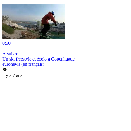
0:50
|
À suivre
Un ski freestyle et écolo à Copenhague
euronews (en français)
il y a 7 ans