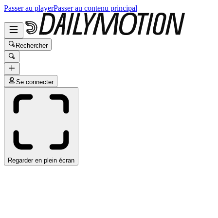
Passer au player
Passer au contenu principal
Rechercher
Se connecter
Regarder en plein écran