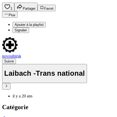
1
Partager
Favori
Plus
Ajouter à la playlist
Signaler
novosibirsk
Suivre
Laibach -Trans national
il y a 20 ans
Catégorie