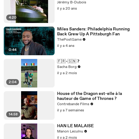
Jérémy B-Dubois
il y a 20 ans
4:20
Miles Sanders: Philadelphia Running
Back Grew Up A Pittsburgh Fan
ThePostGame
il y a 4 ans
0:44
🇫🇷-🇸🇳 ?
Sacha Borg
il y a 2 mois
2:04
House of the Dragon est-elle à la
hauteur de Game of Thrones ?
Contrebande Films
il y a 7 semaines
14:58
HAN LE MALAISE
Manon Leculnu
il y a 2 mois