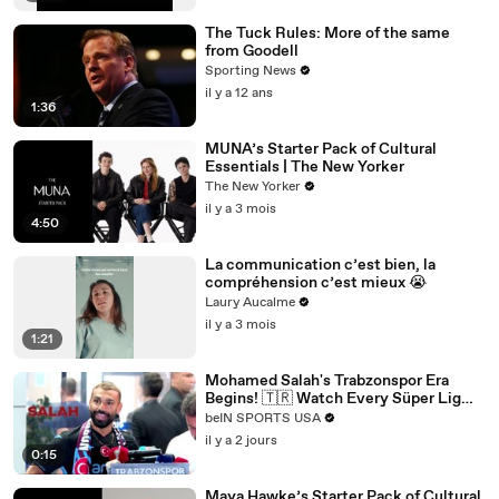
The Tuck Rules: More of the same
from Goodell
Sporting News
il y a 12 ans
1:36
MUNA’s Starter Pack of Cultural
Essentials | The New Yorker
The New Yorker
il y a 3 mois
4:50
La communication c’est bien, la
compréhension c’est mieux 😭
Laury Aucalme
il y a 3 mois
1:21
Mohamed Salah's Trabzonspor Era
Begins! 🇹🇷 Watch Every Süper Lig
Match on beIN SPORTS
beIN SPORTS USA
il y a 2 jours
0:15
Maya Hawke’s Starter Pack of Cultural