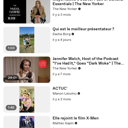
Essentials | The New Yorker
The New Yorker
il y a 3 mois
8:09
Qui est le meilleur présentateur ?
Sacha Borg
il y a 4 jours
1:03
Jennifer Welch, Host of the Podcast
“I’ve Had It,” Goes “Dark Woke” | The
New Yorker Interview
The New Yorker
il y a 7 mois
29:51
ACTUC'
Manon Leculnu
il y a 3 mois
1:45
Elle rejoint le film X-Men
Matteo Sapin