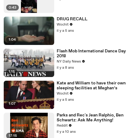
0:43
DRUG RECALL
Wochit
il y a 5 ans
1:04
Flash Mob International Dance Day
2018
NY Daily News
il y a 8 ans
1:15
Kate and William to have their own
sleeping facilities at Meghan’s
Wochit
il y a 5 ans
1:07
Parks and Rec's Jean Ralphio, Ben
Schwartz: Ask Me Anything!
Reddit
il y a 10 ans
17:15