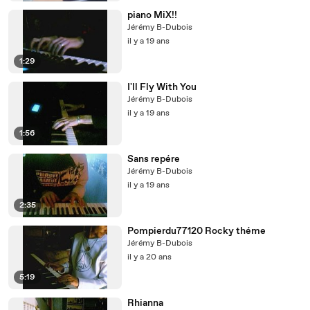
piano MiX!!
Jérémy B-Dubois
il y a 19 ans
1:29
I'll Fly With You
Jérémy B-Dubois
il y a 19 ans
1:56
Sans repére
Jérémy B-Dubois
il y a 19 ans
2:35
Pompierdu77120 Rocky théme
Jérémy B-Dubois
il y a 20 ans
5:19
Rhianna