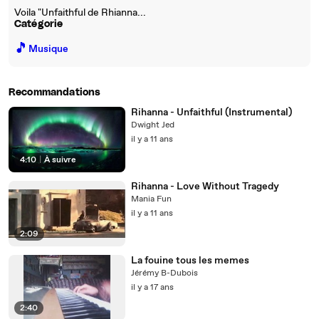
Voila "Unfaithful de Rhianna...
Catégorie
🎵
Musique
Recommandations
Rihanna - Unfaithful (Instrumental)
Dwight Jed
il y a 11 ans
4:10
|
À suivre
Rihanna - Love Without Tragedy
Mania Fun
il y a 11 ans
2:09
La fouine tous les memes
Jérémy B-Dubois
il y a 17 ans
2:40