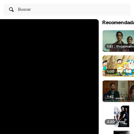
Buscar
Recomendad
1:51
|
Próximam
1:00
1:42
2:20