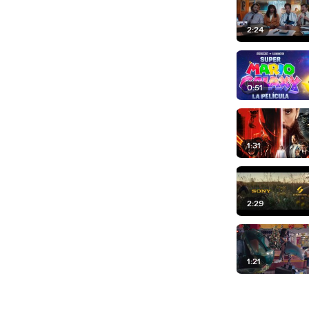
2:24
0:51
1:31
2:29
1:21