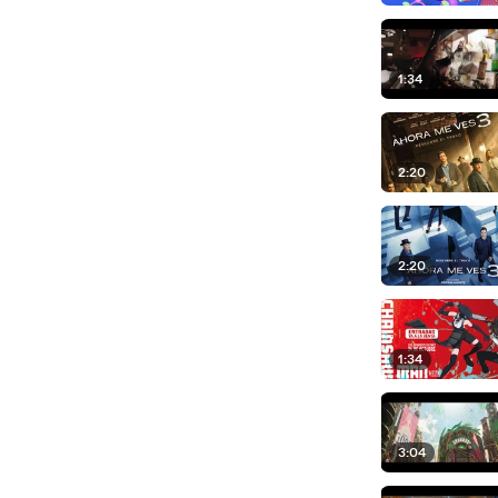
1:34
2:20
2:20
1:34
3:04