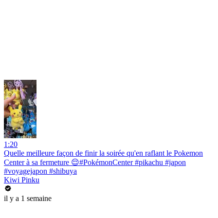
1:20
Quelle meilleure façon de finir la soirée qu'en raflant le Pokemon
Center à sa fermeture 😌#PokémonCenter #pikachu #japon
#voyagejapon #shibuya
Kiwi Pinku
il y a 1 semaine