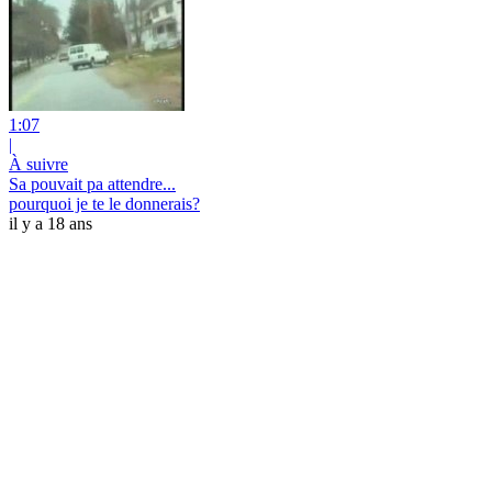
1:07
|
À suivre
Sa pouvait pa attendre...
pourquoi je te le donnerais?
il y a 18 ans