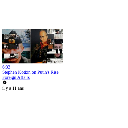
6:33
Stephen Kotkin on Putin's Rise
Foreign Affairs
il y a 11 ans