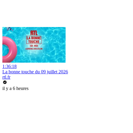
1:36:18
La bonne touche du 09 juillet 2026
rtl.fr
il y a 6 heures