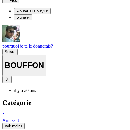
Plus
Ajouter à la playlist
Signaler
pourquoi je te le donnerais?
Suivre
BOUFFON
il y a 20 ans
Catégorie
🎈
Amusant
Voir moins