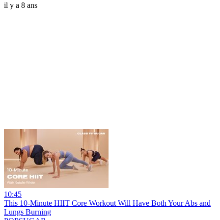
il y a 8 ans
10:45
This 10-Minute HIIT Core Workout Will Have Both Your Abs and
Lungs Burning