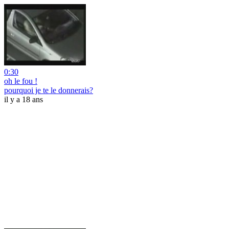
0:30
oh le fou !
pourquoi je te le donnerais?
il y a 18 ans