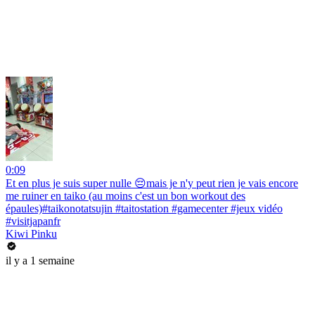
0:09
Et en plus je suis super nulle 😔mais je n'y peut rien je vais encore
me ruiner en taiko (au moins c'est un bon workout des
épaules)#taikonotatsujin #taitostation #gamecenter #jeux vidéo
#visitjapanfr
Kiwi Pinku
il y a 1 semaine