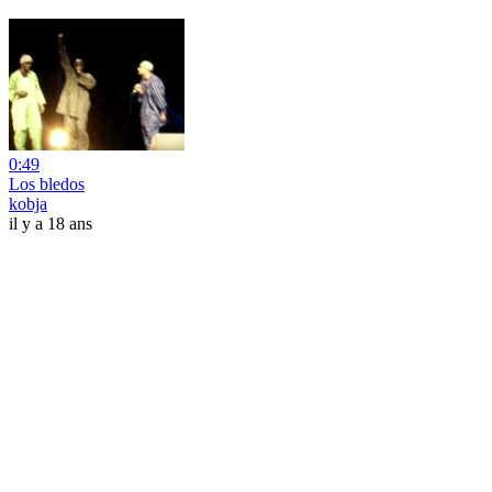
0:49
Los bledos
kobja
il y a 18 ans