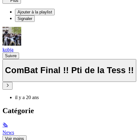
Plus
Ajouter à la playlist
Signaler
kobja
Suivre
ComBat Final !! Pti de la Tess !!
il y a 20 ans
Catégorie
🗞
News
Voir moins