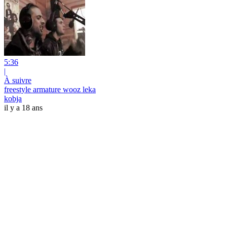
5:36
|
À suivre
freestyle armature wooz leka
kobja
il y a 18 ans