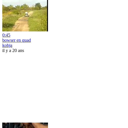
0:45
bowser en quad
kobja
il y a 20 ans