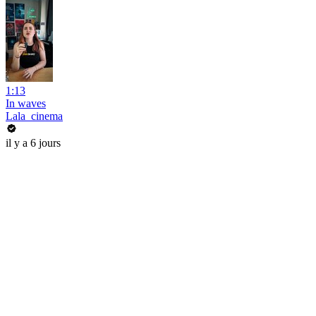
1:13
In waves
Lala_cinema
il y a 6 jours