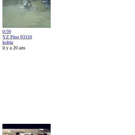
0:59
YZ Pino 93110
kobja
il y a 20 ans