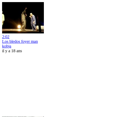
2:02
Los bledos foyer man
kobja
il y a 18 ans