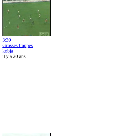
3:39
Grosses frappes
kobja
il y a 20 ans