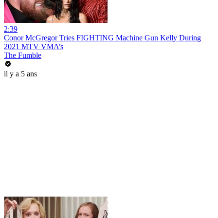
2:39
Conor McGregor Tries FIGHTING Machine Gun Kelly During
2021 MTV VMA’s
The Fumble
il y a 5 ans