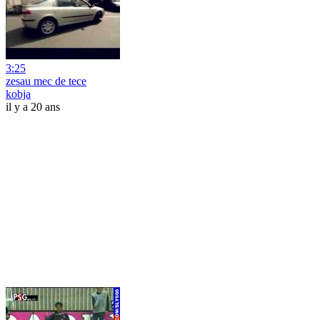
3:25
zesau mec de tece
kobja
il y a 20 ans