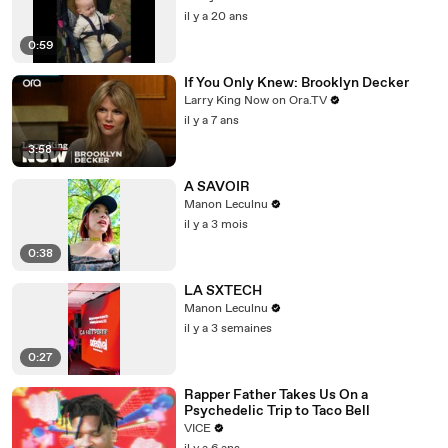
il y a 20 ans
0:59
If You Only Knew: Brooklyn Decker
Larry King Now on Ora.TV
il y a 7 ans
3:58
A SAVOIR
Manon Leculnu
il y a 3 mois
0:38
LA SXTECH
Manon Leculnu
il y a 3 semaines
0:27
Rapper Father Takes Us On a
Psychedelic Trip to Taco Bell
VICE