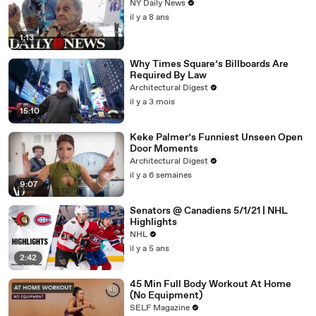
NY Daily News
il y a 8 ans
1:13
Why Times Square’s Billboards Are
Required By Law
Architectural Digest
il y a 3 mois
15:10
Keke Palmer’s Funniest Unseen Open
Door Moments
Architectural Digest
il y a 6 semaines
9:07
Senators @ Canadiens 5/1/21 | NHL
Highlights
NHL
il y a 5 ans
2:42
45 Min Full Body Workout At Home
(No Equipment)
SELF Magazine