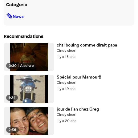
Catégorie
🗞
News
Recommandations
chti bouing comme dirait papa
Cindy cleori
il y a 18 ans
0:30
|
À suivre
Spécial pour Mamour!!
Cindy cleori
il y a 19 ans
1:24
jour de l'an chez Greg
Cindy cleori
il y a 20 ans
2:56