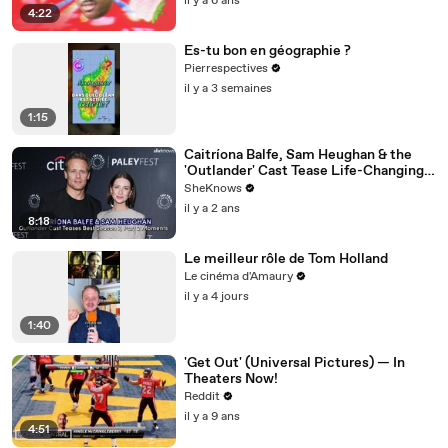
il y a 6 ans
4:22
Es-tu bon en géographie ?
Pierrespectives
il y a 3 semaines
1:15
Caitríona Balfe, Sam Heughan & the
'Outlander' Cast Tease Life-Changing
Moments for Season 7 Part 2
SheKnows
il y a 2 ans
8:18
Le meilleur rôle de Tom Holland
Le cinéma d'Amaury
il y a 4 jours
1:40
'Get Out' (Universal Pictures) — In
Theaters Now!
Reddit
il y a 9 ans
4:51