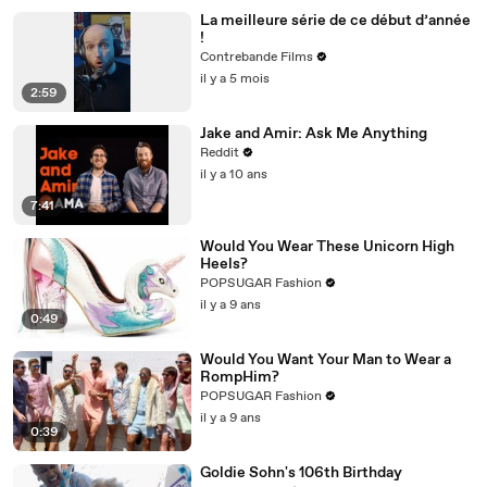
La meilleure série de ce début d’année
!
Contrebande Films
il y a 5 mois
2:59
Jake and Amir: Ask Me Anything
Reddit
il y a 10 ans
7:41
Would You Wear These Unicorn High
Heels?
POPSUGAR Fashion
il y a 9 ans
0:49
Would You Want Your Man to Wear a
RompHim?
POPSUGAR Fashion
il y a 9 ans
0:39
Goldie Sohn's 106th Birthday