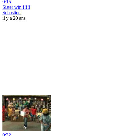
0:15
Sister win !!!!!
Sebastien
il y a 20 ans
0:32