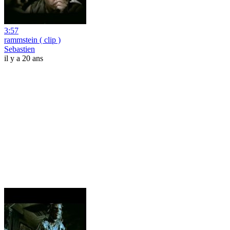
3:57
rammstein ( clip )
Sebastien
il y a 20 ans