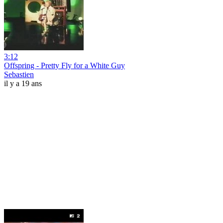
3:12
Offspring - Pretty Fly for a White Guy
Sebastien
il y a 19 ans