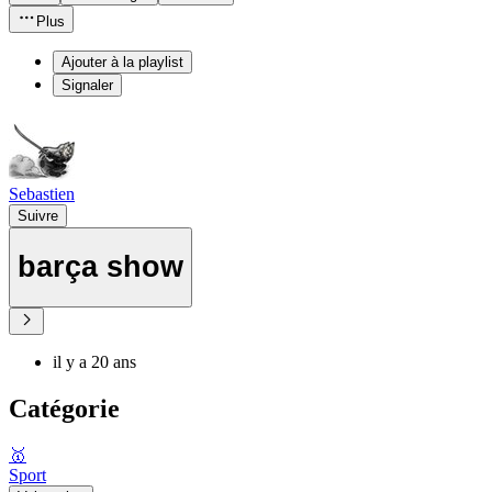
Plus
Ajouter à la playlist
Signaler
Sebastien
Suivre
barça show
il y a 20 ans
Catégorie
🥇
Sport