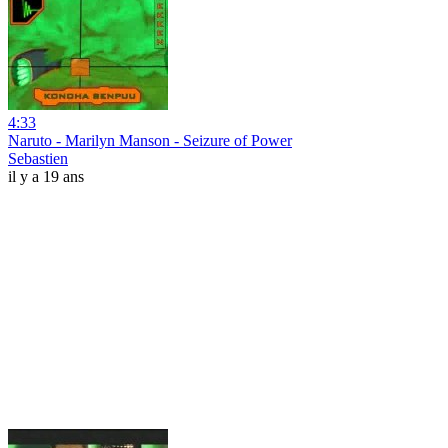
4:33
Naruto - Marilyn Manson - Seizure of Power
Sebastien
il y a 19 ans