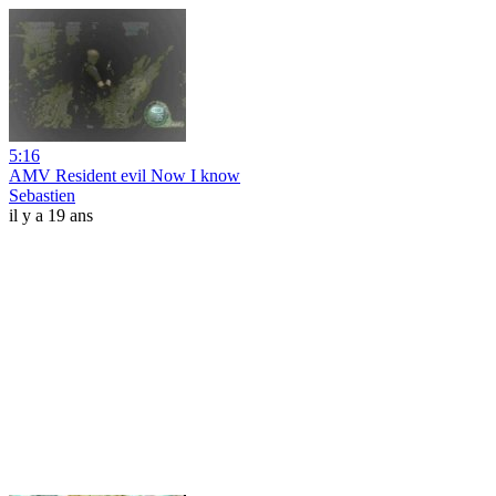
5:16
AMV Resident evil Now I know
Sebastien
il y a 19 ans