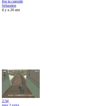
fou ta cagoule
Sebastien
il y a 20 ans
2:34
mgs 2 extra