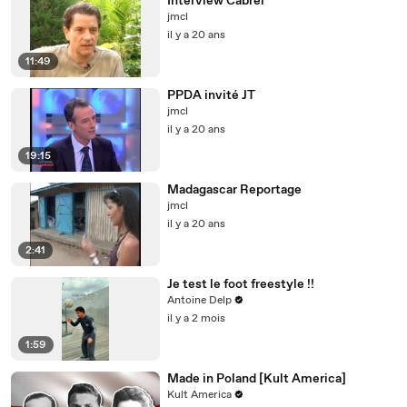
Interview Cabrel
jmcl
il y a 20 ans
11:49
PPDA invité JT
jmcl
il y a 20 ans
19:15
Madagascar Reportage
jmcl
il y a 20 ans
2:41
Je test le foot freestyle !!
Antoine Delp
il y a 2 mois
1:59
Made in Poland [Kult America]
Kult America