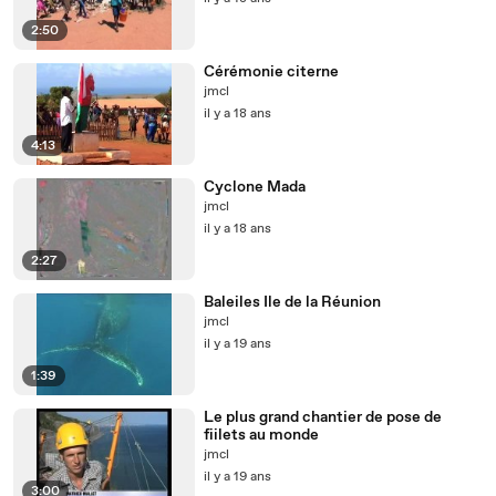
2:50
Cérémonie citerne
jmcl
il y a 18 ans
4:13
Cyclone Mada
jmcl
il y a 18 ans
2:27
Baleiles Ile de la Réunion
jmcl
il y a 19 ans
1:39
Le plus grand chantier de pose de
fiilets au monde
jmcl
il y a 19 ans
3:00