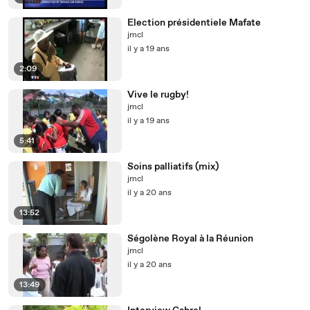
Election présidentiele Mafate
jmcl
il y a 19 ans
2:09
Vive le rugby!
jmcl
il y a 19 ans
5:41
Soins palliatifs (mix)
jmcl
il y a 20 ans
13:52
Ségolène Royal à la Réunion
jmcl
il y a 20 ans
13:49