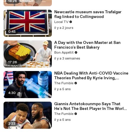
18:26
Newcastle museum saves Trafalgar
flag linked to Collingwood
Local TV
il y a 2 jours
0:45
A Day with the Oven Master at San
Francisco's Best Bakery
Bon Appétit
il y a 3 semaines
17:26
NBA Dealing With Anti-COVID Vaccine
Theories Pushed By Kyrie Irving,
Jonathan Isaac & More
The Fumble
il y a 5 ans
4:30
Giannis Antetokounmpo Says That
He's Not The Best Player In The World,
LeBron James Is
The Fumble
il y a 5 ans
2:23