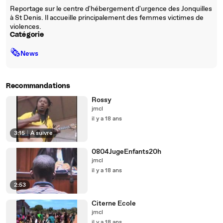
Reportage sur le centre d'hébergement d'urgence des Jonquilles
à St Denis. Il accueille principalement des femmes victimes de
violences.
Catégorie
🗞
News
Recommandations
Rossy
jmcl
il y a 18 ans
3:15
|
À suivre
0804JugeEnfants20h
jmcl
il y a 18 ans
2:53
Citerne Ecole
jmcl
il y a 18 ans