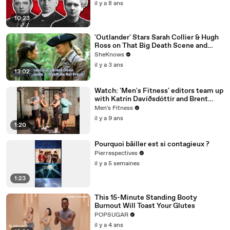
il y a 8 ans
10:23
'Outlander' Stars Sarah Collier & Hugh
Ross on That Big Death Scene and
Working with Sam Heughan & Caitríona
SheKnows
Balfe
il y a 3 ans
13:02
Watch: 'Men's Fitness' editors team up
with Katrín Davíðsdóttir and Brent
Fikowski to test the Reebok CrossFit
Men's Fitness
Nano 8
il y a 9 ans
1:20
Pourquoi bâiller est si contagieux ?
Pierrespectives
il y a 5 semaines
1:23
This 15-Minute Standing Booty
Burnout Will Toast Your Glutes
POPSUGAR
il y a 4 ans