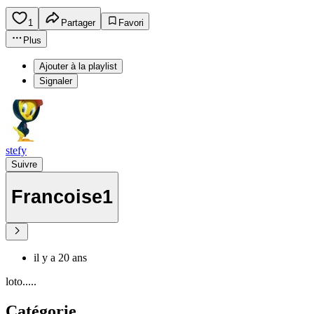
1
Partager
Favori
Plus
Ajouter à la playlist
Signaler
stefy
Suivre
Francoise1
il y a 20 ans
loto.....
Catégorie