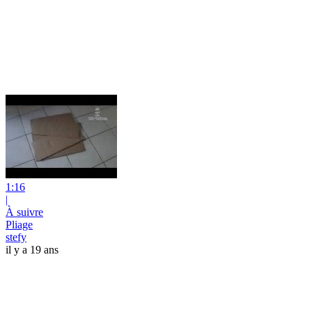
1:16
|
À suivre
Pliage
stefy
il y a 19 ans