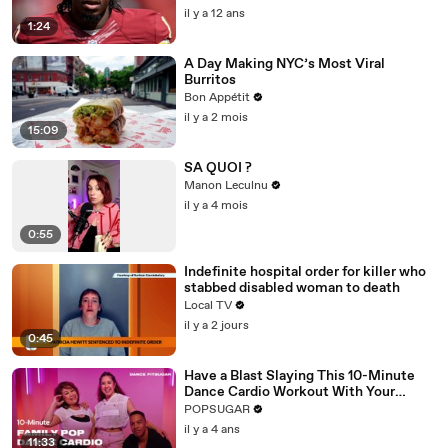
il y a 12 ans
1:24
A Day Making NYC’s Most Viral
Burritos
Bon Appétit
il y a 2 mois
15:09
SA QUOI ?
Manon Leculnu
il y a 4 mois
0:55
Indefinite hospital order for killer who
stabbed disabled woman to death
Local TV
il y a 2 jours
0:45
Have a Blast Slaying This 10-Minute
Dance Cardio Workout With Your
Family
POPSUGAR
il y a 4 ans
11:33