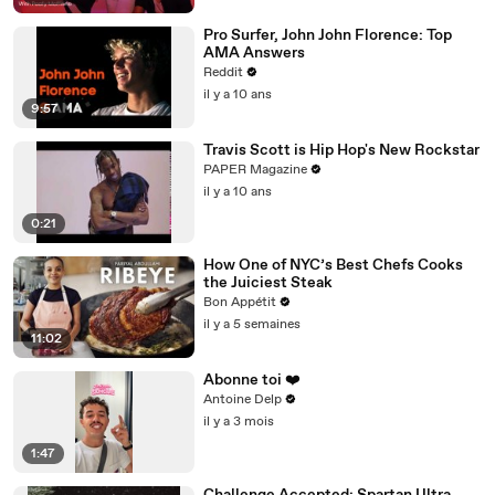
Pro Surfer, John John Florence: Top
AMA Answers
Reddit
il y a 10 ans
9:57
Travis Scott is Hip Hop's New Rockstar
PAPER Magazine
il y a 10 ans
0:21
How One of NYC’s Best Chefs Cooks
the Juiciest Steak
Bon Appétit
il y a 5 semaines
11:02
Abonne toi ❤️
Antoine Delp
il y a 3 mois
1:47