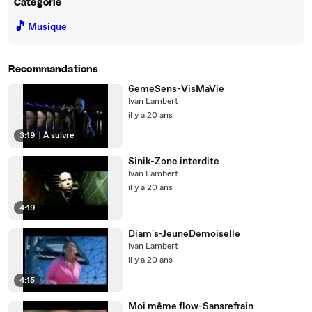
Catégorie
🎵
Musique
Recommandations
6emeSens-VisMaVie
Ivan Lambert
il y a 20 ans
3:19
|
À suivre
Sinik-Zone interdite
Ivan Lambert
il y a 20 ans
4:19
Diam's-JeuneDemoiselle
Ivan Lambert
il y a 20 ans
4:15
Moi même flow-Sansrefrain