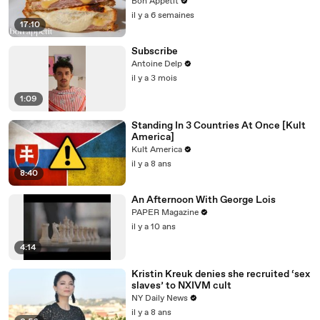
Bon Appétit
il y a 6 semaines
17:10
Subscribe
Antoine Delp
il y a 3 mois
1:09
Standing In 3 Countries At Once [Kult
America]
Kult America
il y a 8 ans
8:40
An Afternoon With George Lois
PAPER Magazine
il y a 10 ans
4:14
Kristin Kreuk denies she recruited ‘sex
slaves’ to NXIVM cult
NY Daily News
il y a 8 ans