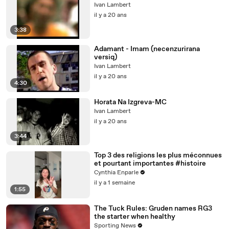
Ivan Lambert
il y a 20 ans
3:38
Adamant - Imam (necenzurirana
versiq)
Ivan Lambert
il y a 20 ans
4:30
Horata Na Izgreva-MC
Ivan Lambert
il y a 20 ans
3:44
Top 3 des religions les plus méconnues
et pourtant importantes #histoire
Cynthia Enparle
il y a 1 semaine
1:55
The Tuck Rules: Gruden names RG3
the starter when healthy
Sporting News