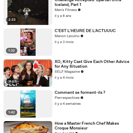
Challenge Accepted: Spartan Ultra
Iceland, Part 1
Men's Fitness
il y a 8 ans
2:33
C'EST L'HEURE DE L'ACTUUUC
Manon Leculnu
il y a 3 mois
1:32
XO, Kitty Cast Give Each Other Advice
for Any Situation
SELF Magazine
il y a 4 mois
11:59
Comment se forment-ils ?
Pierrespectives
il y a 4 semaines
1:42
How a Master French Chef Makes
Croque Monsieur