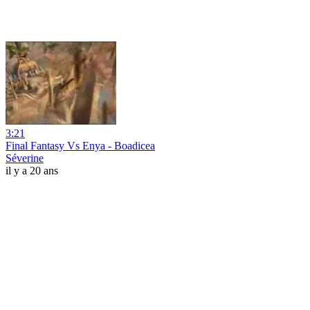
3:21
Final Fantasy Vs Enya - Boadicea
Séverine
il y a 20 ans