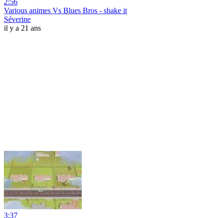
2:56
Various animes Vs Blues Bros - shake it
Séverine
il y a 21 ans
3:37