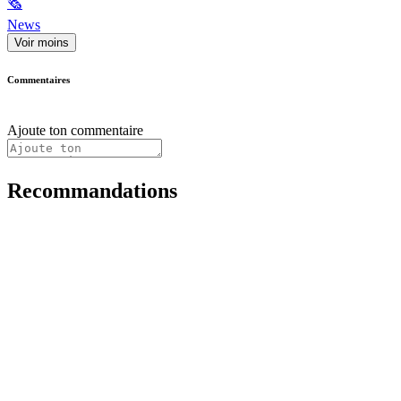
🗞
News
Voir moins
Commentaires
Ajoute ton commentaire
Recommandations