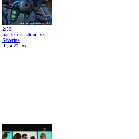
2:58
paf_le_moustique_v3
Séverine
il y a 20 ans