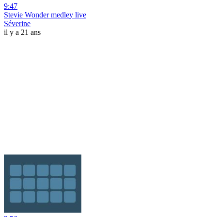
9:47
Stevie Wonder medley live
Séverine
il y a 21 ans