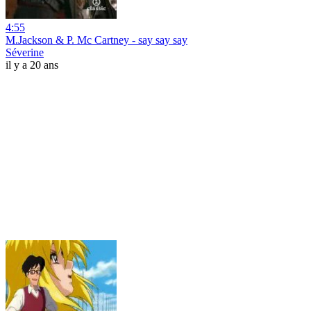
4:55
M.Jackson & P. Mc Cartney - say say say
Séverine
il y a 20 ans