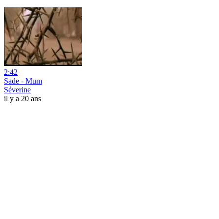
2:42
Sade - Mum
Séverine
il y a 20 ans