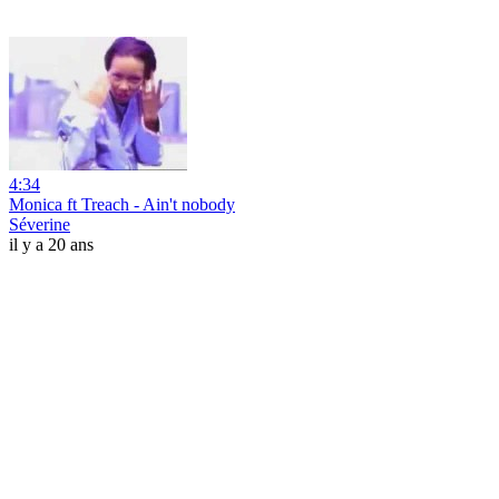
4:34
Monica ft Treach - Ain't nobody
Séverine
il y a 20 ans