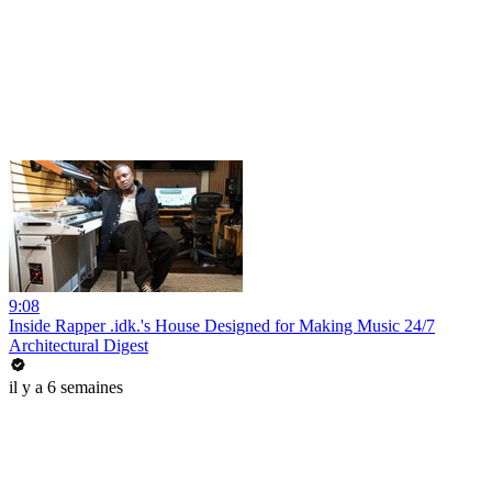
9:08
Inside Rapper .idk.'s House Designed for Making Music 24/7
Architectural Digest
il y a 6 semaines