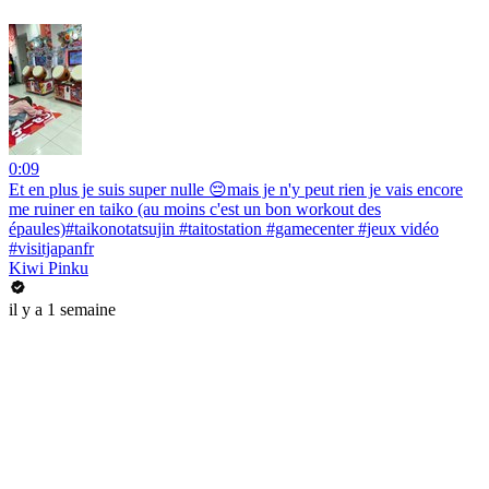
0:09
Et en plus je suis super nulle 😔mais je n'y peut rien je vais encore
me ruiner en taiko (au moins c'est un bon workout des
épaules)#taikonotatsujin #taitostation #gamecenter #jeux vidéo
#visitjapanfr
Kiwi Pinku
il y a 1 semaine