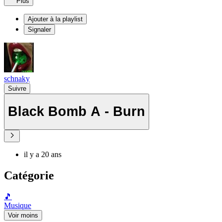
Plus
Ajouter à la playlist
Signaler
schnaky
Suivre
Black Bomb A - Burn
il y a 20 ans
Catégorie
🎵
Musique
Voir moins