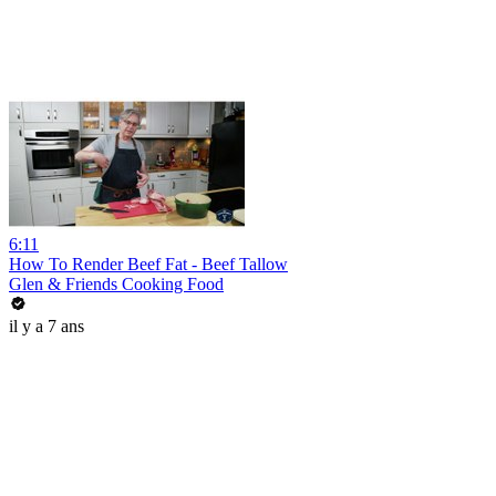
6:11
How To Render Beef Fat - Beef Tallow
Glen & Friends Cooking Food
il y a 7 ans