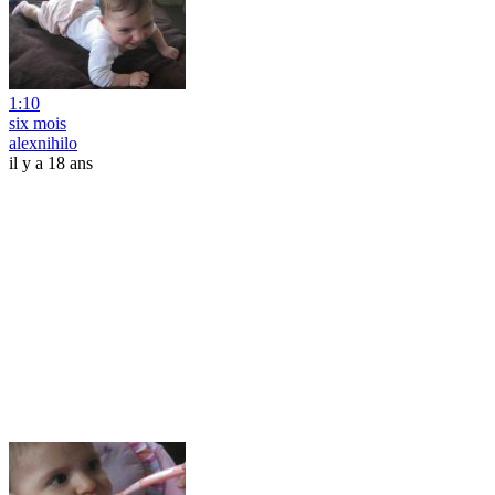
1:10
six mois
alexnihilo
il y a 18 ans