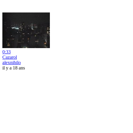
0:33
Cazarol
alexnihilo
il y a 18 ans