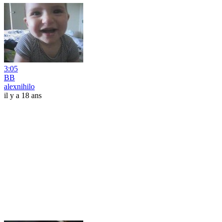
3:05
BB
alexnihilo
il y a 18 ans