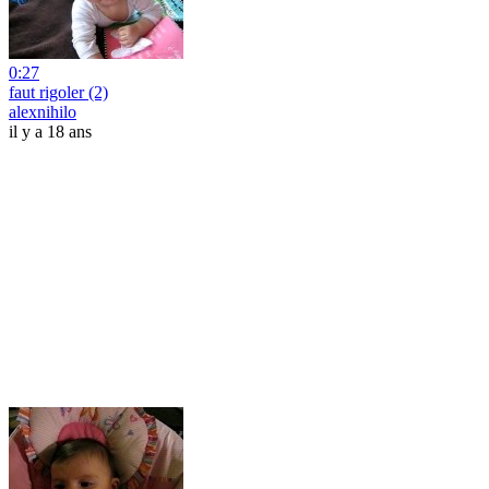
0:27
faut rigoler (2)
alexnihilo
il y a 18 ans