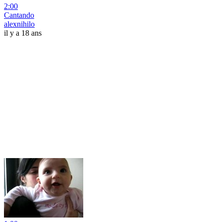
2:00
Cantando
alexnihilo
il y a 18 ans