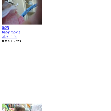
0:25
baby movie
alexnihilo
il y a 18 ans