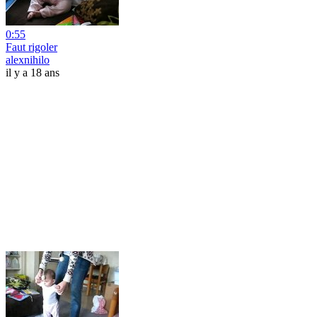
0:55
Faut rigoler
alexnihilo
il y a 18 ans