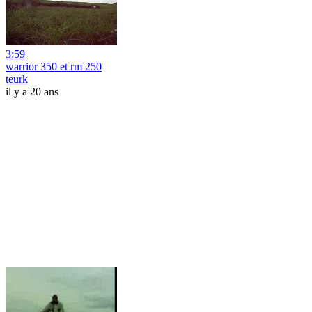
3:59
warrior 350 et rm 250
teurk
il y a 20 ans