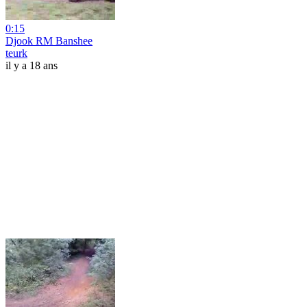
0:15
Djook RM Banshee
teurk
il y a 18 ans