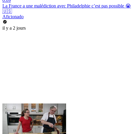
0:09
La France a une malédiction avec Philadelphie c’est pas possible 😭
🇺🇸
Aficionado
il y a 2 jours