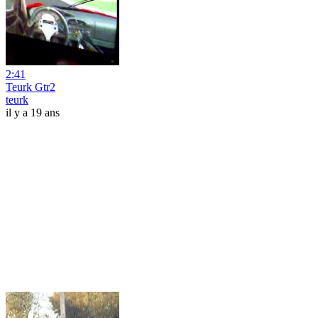
2:41
Teurk Gtr2
teurk
il y a 19 ans