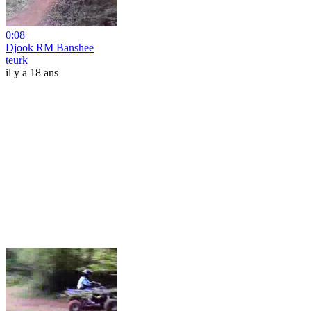
0:08
Djook RM Banshee
teurk
il y a 18 ans