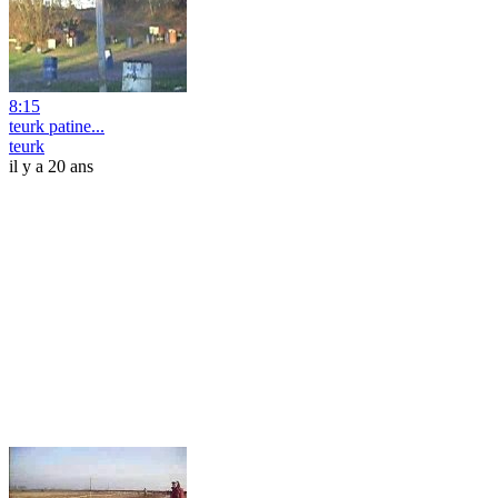
8:15
teurk patine...
teurk
il y a 20 ans