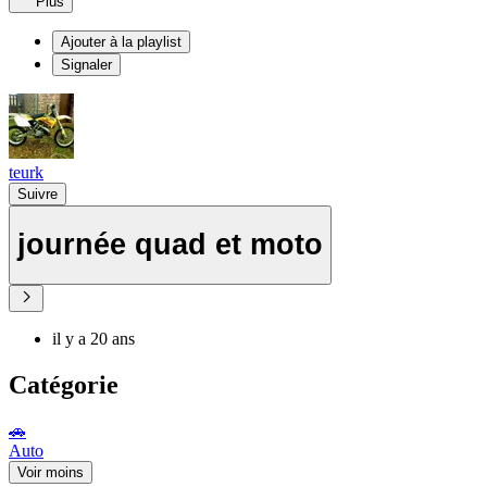
Plus
Ajouter à la playlist
Signaler
teurk
Suivre
journée quad et moto
il y a 20 ans
Catégorie
🚗
Auto
Voir moins