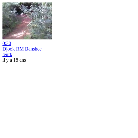
0:30
Djook RM Banshee
teurk
il y a 18 ans