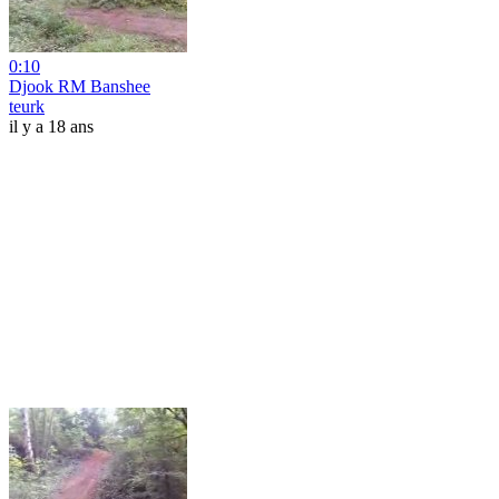
0:10
Djook RM Banshee
teurk
il y a 18 ans