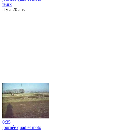
teurk
il y a 20 ans
0:35
journée quad et moto