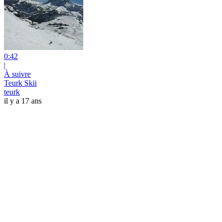
0:42
|
À suivre
Teurk Skii
teurk
il y a 17 ans