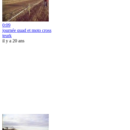
0:09
journée quad et moto cross
teurk
il y a 20 ans