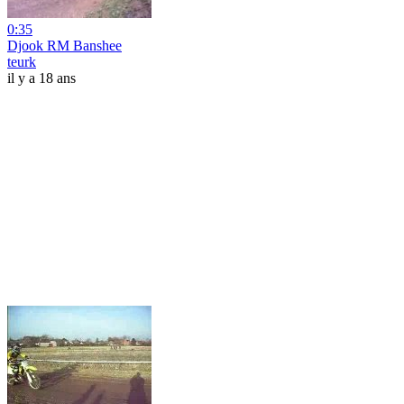
0:35
Djook RM Banshee
teurk
il y a 18 ans