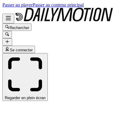
Passer au player
Passer au contenu principal
Rechercher
Se connecter
Regarder en plein écran