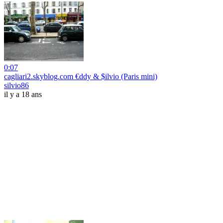
0:07
cagliari2.skyblog.com €ddy & $ilvio (Paris mini)
silvio86
il y a 18 ans