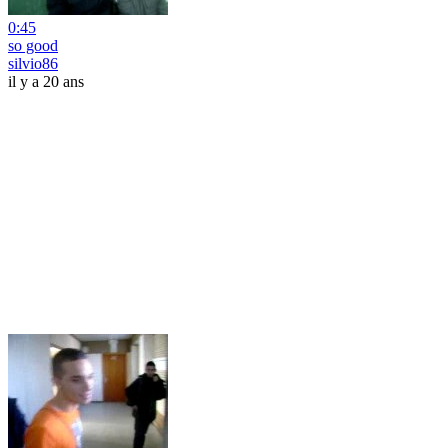
0:45
so good
silvio86
il y a 20 ans