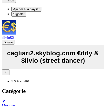
Plus
Ajouter à la playlist
Signaler
silvio86
Suivre
cagliari2.skyblog.com €ddy &
$ilvio (street dancer)
il y a 20 ans
Catégorie
🎵
Musique