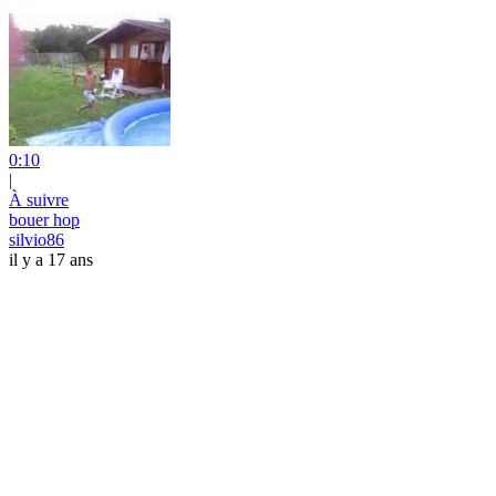
0:10
|
À suivre
bouer hop
silvio86
il y a 17 ans