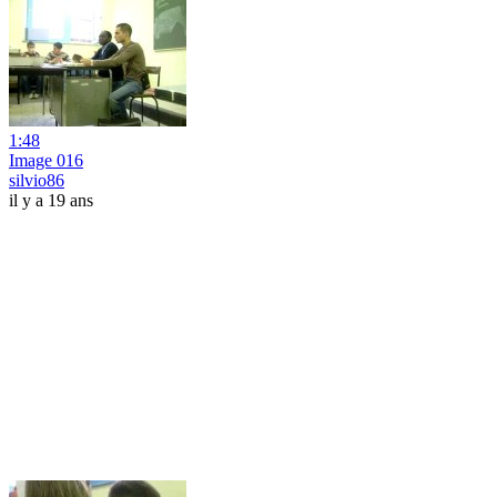
1:48
Image 016
silvio86
il y a 19 ans