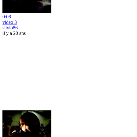
0:08
video 3
silvio86
il y a 20 ans