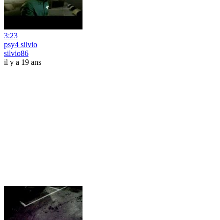
3:23
psy4 silvio
silvio86
il y a 19 ans