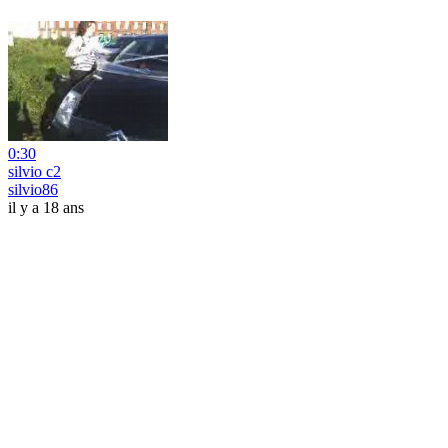
0:30
silvio c2
silvio86
il y a 18 ans