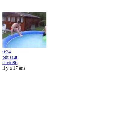
0:24
ptit saut
silvio86
il y a 17 ans