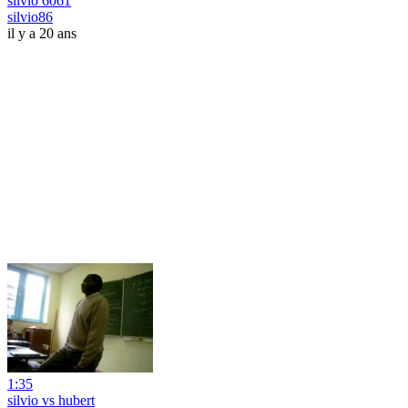
silvio 6061
silvio86
il y a 20 ans
1:35
silvio vs hubert