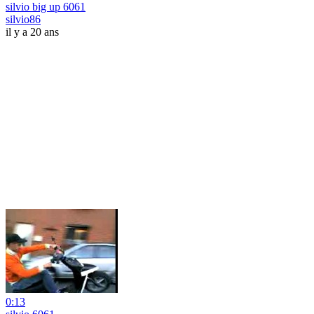
silvio big up 6061
silvio86
il y a 20 ans
0:13