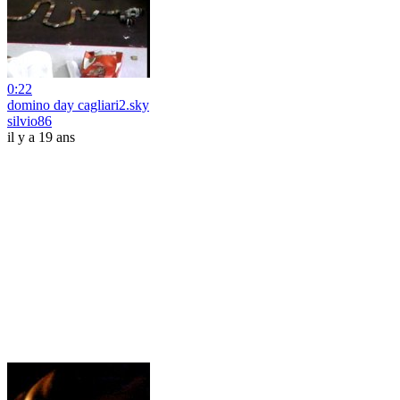
0:22
domino day cagliari2.sky
silvio86
il y a 19 ans