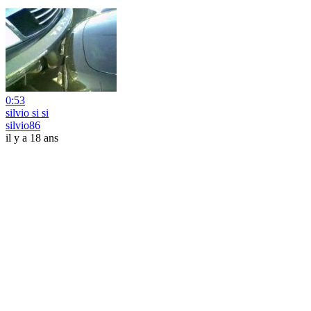
0:53
silvio si si
silvio86
il y a 18 ans