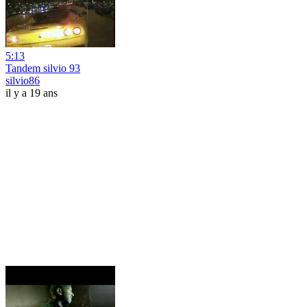
5:13
Tandem silvio 93
silvio86
il y a 19 ans