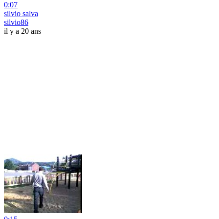
0:07
silvio salva
silvio86
il y a 20 ans