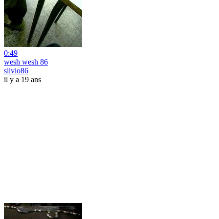
0:49
wesh wesh 86
silvio86
il y a 19 ans