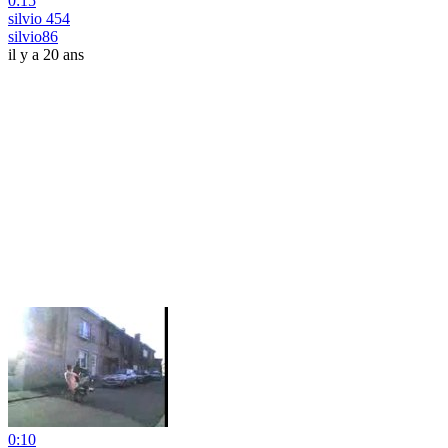
0:15
silvio 454
silvio86
il y a 20 ans
0:10