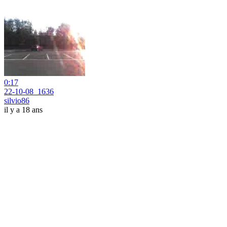
0:17
22-10-08_1636
silvio86
il y a 18 ans