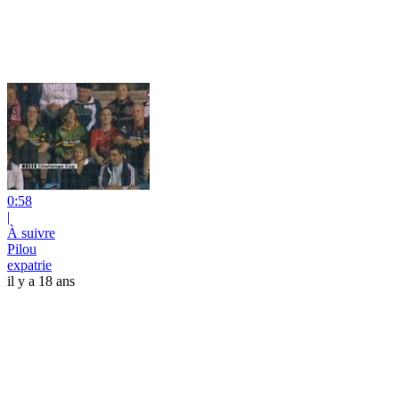
0:58
|
À suivre
Pilou
expatrie
il y a 18 ans