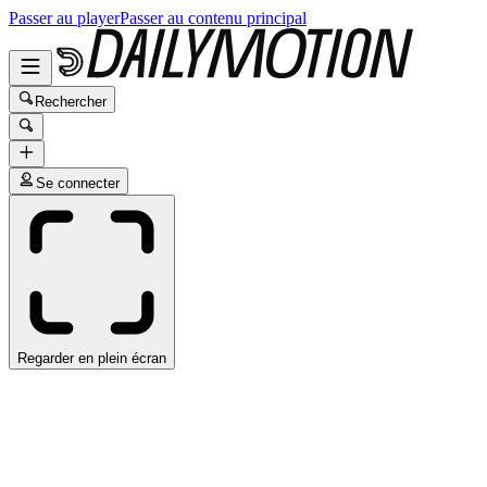
Passer au player
Passer au contenu principal
Rechercher
Se connecter
Regarder en plein écran