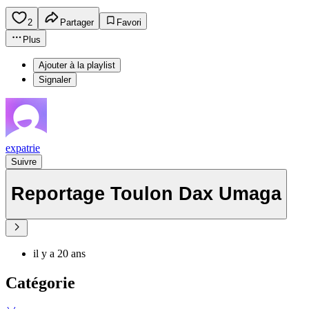
2
Partager
Favori
Plus
Ajouter à la playlist
Signaler
expatrie
Suivre
Reportage Toulon Dax Umaga
il y a 20 ans
Catégorie