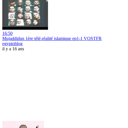
16:50
Mujaddidun 1ère télé-réalité islamique ep1-1 VOSTFR
egyptoblog
il y a 16 ans