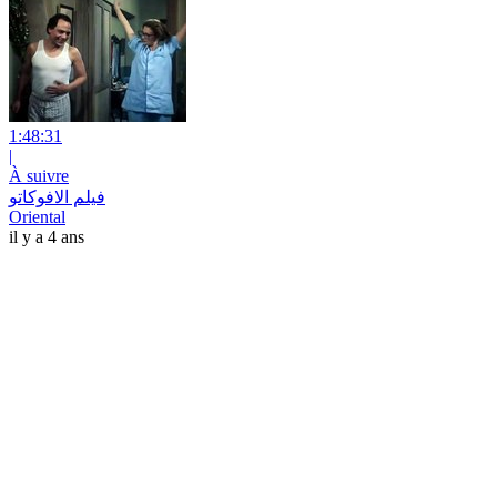
1:48:31
|
À suivre
فيلم الافوكاتو
Oriental
il y a 4 ans