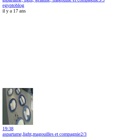
egyptoblog
il y a 17 ans
19:38
aspartame,light,magouilles et compagnie2/3