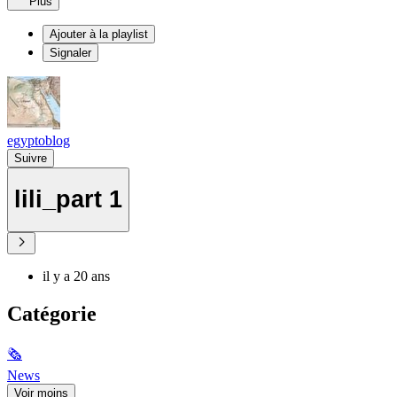
Plus
Ajouter à la playlist
Signaler
egyptoblog
Suivre
lili_part 1
il y a 20 ans
Catégorie
🗞
News
Voir moins