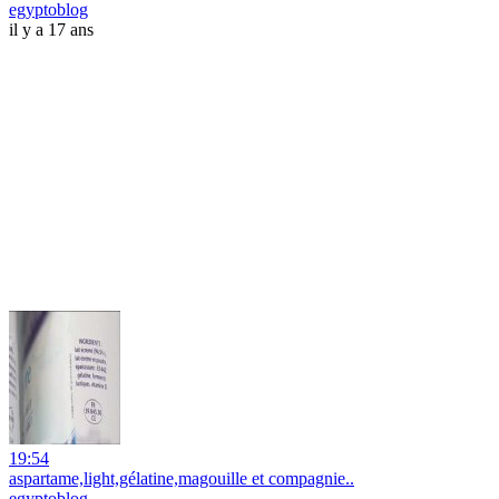
egyptoblog
il y a 17 ans
19:54
aspartame,light,gélatine,magouille et compagnie..
egyptoblog