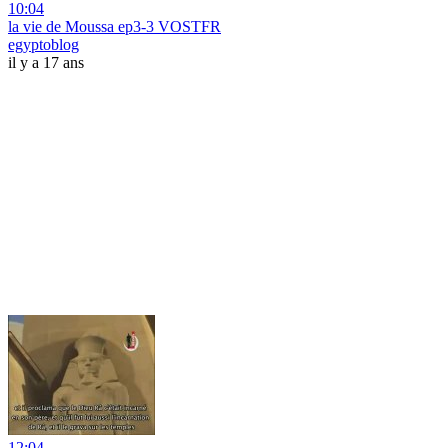
10:04
la vie de Moussa ep3-3 VOSTFR
egyptoblog
il y a 17 ans
12:04