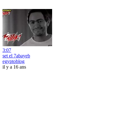
3:07
set el 7abayeb
egyptoblog
il y a 16 ans