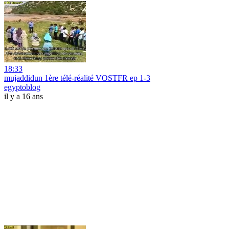
18:33
mujaddidun 1ère télé-réalité VOSTFR ep 1-3
egyptoblog
il y a 16 ans