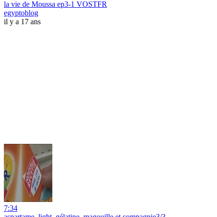
la vie de Moussa ep3-1 VOSTFR
egyptoblog
il y a 17 ans
7:34
aspartame, light, gélatine, magouille et compagnie3/3