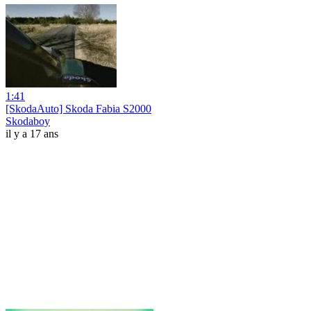
1:41
[SkodaAuto] Skoda Fabia S2000
Skodaboy
il y a 17 ans