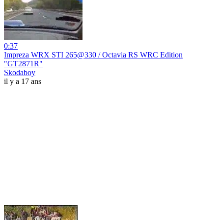
0:37
Impreza WRX STI 265@330 / Octavia RS WRC Edition
"GT2871R"
Skodaboy
il y a 17 ans