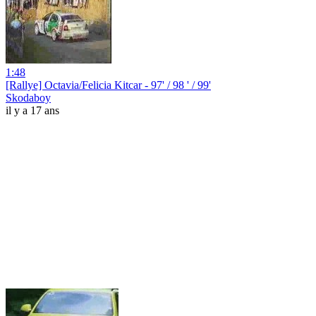
1:48
[Rallye] Octavia/Felicia Kitcar - 97' / 98 ' / 99'
Skodaboy
il y a 17 ans