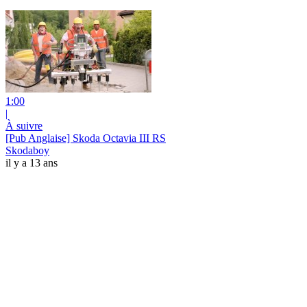
1:00
|
À suivre
[Pub Anglaise] Skoda Octavia III RS
Skodaboy
il y a 13 ans