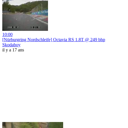
10:00
[Nürburgring Nordschleife] Octavia RS 1.8T @ 249 bhp
Skodaboy
il y a 17 ans