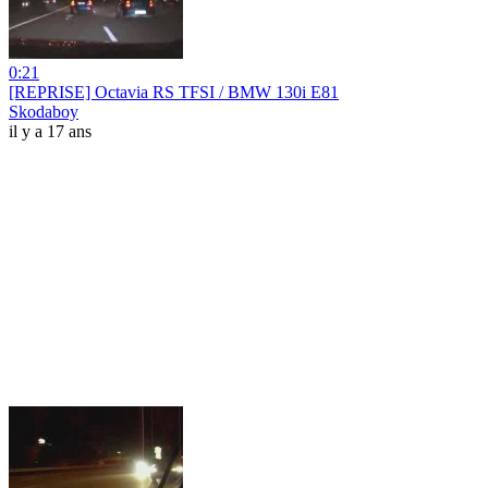
0:21
[REPRISE] Octavia RS TFSI / BMW 130i E81
Skodaboy
il y a 17 ans