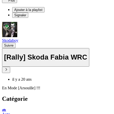
Plus
Ajouter à la playlist
Signaler
Skodaboy
Suivre
[Rally] Skoda Fabia WRC
il y a 20 ans
En Mode [Arsouille] !!!
Catégorie
🚗