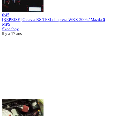
0:45
[REPRISE] Octavia RS TFSI / Impreza WRX 2006 / Mazda 6
MPS
Skodaboy
il y a 17 ans