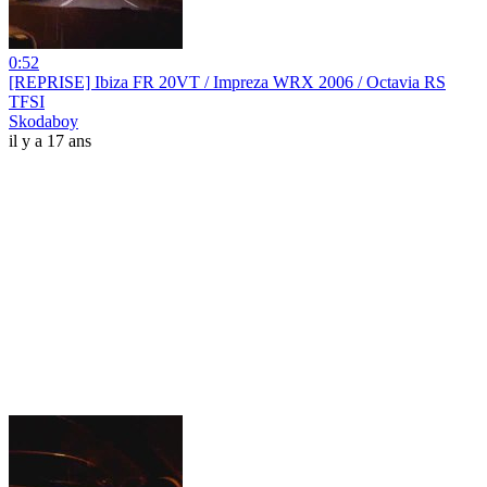
0:52
[REPRISE] Ibiza FR 20VT / Impreza WRX 2006 / Octavia RS
TFSI
Skodaboy
il y a 17 ans