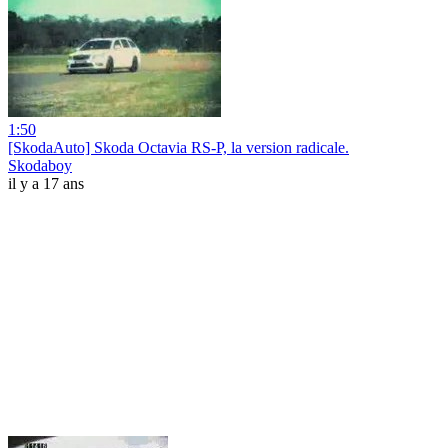
1:50
[SkodaAuto] Skoda Octavia RS-P, la version radicale.
Skodaboy
il y a 17 ans