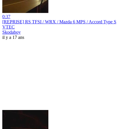
0:37
[REPRISE] RS TFSI / WRX / Mazda 6 MPS / Accord Type S
VTEC
Skodaboy
il y a 17 ans