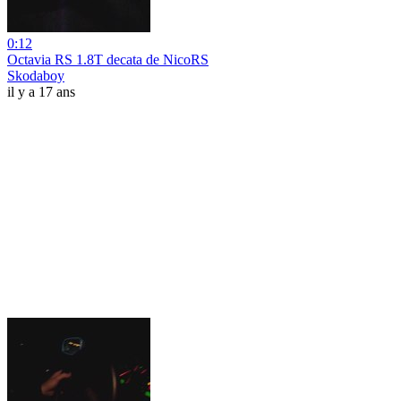
0:12
Octavia RS 1.8T decata de NicoRS
Skodaboy
il y a 17 ans