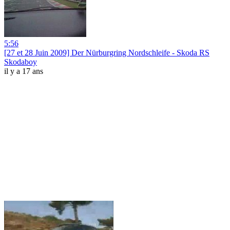
5:56
[27 et 28 Juin 2009] Der Nürburgring Nordschleife - Skoda RS
Skodaboy
il y a 17 ans