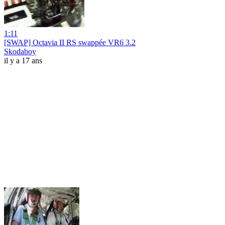
1:11
[SWAP] Octavia II RS swappée VR6 3.2
Skodaboy
il y a 17 ans