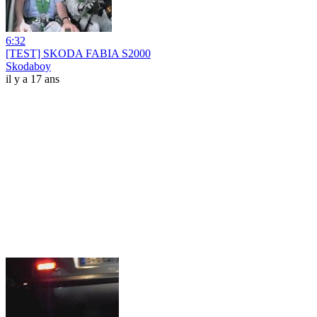
6:32
[TEST] SKODA FABIA S2000
Skodaboy
il y a 17 ans