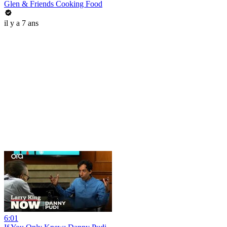
Glen & Friends Cooking Food
il y a 7 ans
6:01