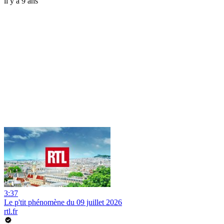
il y a 9 ans
3:37
Le p'tit phénomène du 09 juillet 2026
rtl.fr