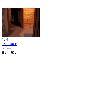
1:01
Tso l'fakir
Xawa
il y a 20 ans