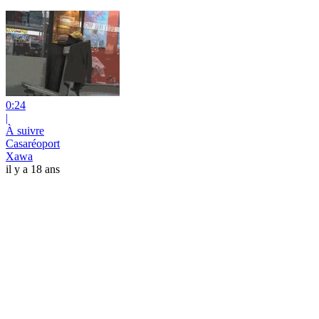
0:24
|
À suivre
Casaréoport
Xawa
il y a 18 ans