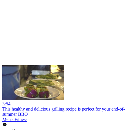
3:54
This healthy and delicious grilling recipe is perfect for your end-of-
summer BBQ
Men's Fitness