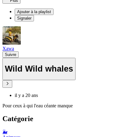
Plus
Ajouter à la playlist
Signaler
Xawa
Suivre
Wild Wild whales
il y a 20 ans
Pour ceux à qui l'eau céante manque
Catégorie
🐳