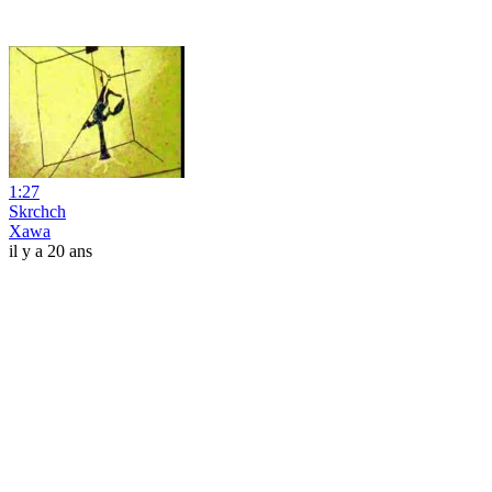
1:27
Skrchch
Xawa
il y a 20 ans