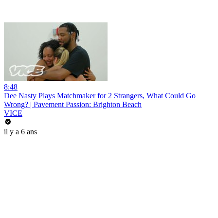
8:48
Dee Nasty Plays Matchmaker for 2 Strangers, What Could Go
Wrong? | Pavement Passion: Brighton Beach
VICE
il y a 6 ans