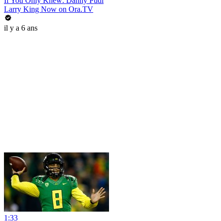
If You Only Knew: Danny Pudi
Larry King Now on Ora.TV
il y a 6 ans
1:33