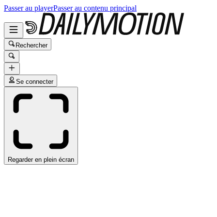
Passer au player
Passer au contenu principal
Rechercher
Se connecter
Regarder en plein écran