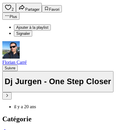
2
Partager
Favori
Plus
Ajouter à la playlist
Signaler
Florian Carré
Suivre
Dj Jurgen - One Step Closer
il y a 20 ans
Catégorie