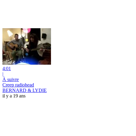
4:01
|
À suivre
Creep radiohead
BERNARD & LYDIE
il y a 19 ans