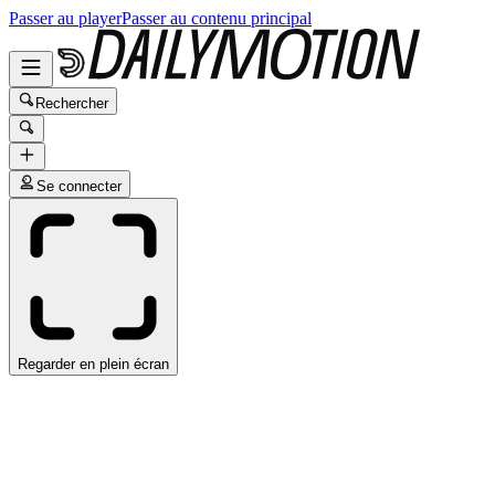
Passer au player
Passer au contenu principal
Rechercher
Se connecter
Regarder en plein écran